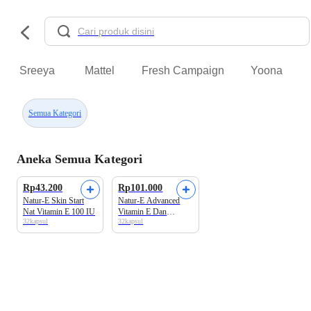
Sreeya
Mattel
Fresh Campaign
Yoona
Semua Kategori
Aneka Semua Kategori
Rp43.200
Rp101.000
Natur-E Skin Start
Natur-E Advanced
Nat Vitamin E 100 IU
Vitamin E Dan
32kapsul
32kapsul
Astaxanthin