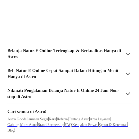
Belanja
Natur-E
Online Terlengkap & Berkualitas Hanya di
Astro
Beli
Natur-E
Online Cepat Sampai Dalam Hitungan Menit
Hanya di Astro
Nikmati Pengalaman Belanja
Natur-E
Online 24 Jam Non-
stop di Astro
Cari semua di Astro!
Astro Goods
Jaminan Segar
Karir
Referral
Tentang Astro
Area Layanan
Gabung Mitra Astro
Brand Partnership
FAQ
Kebijakan Privasi
Syarat & Ketentuan
Blog