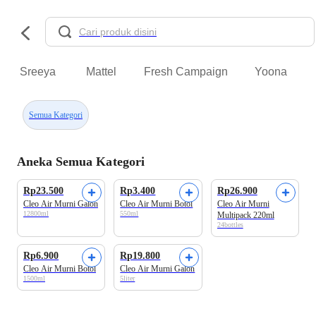
Sreeya
Mattel
Fresh Campaign
Yoona
Semua Kategori
Aneka Semua Kategori
Rp23.500
Rp3.400
Rp26.900
Cleo Air Murni Galon
Cleo Air Murni Botol
Cleo Air Murni
12800ml
550ml
Multipack 220ml
24bottles
Rp6.900
Rp19.800
Cleo Air Murni Botol
Cleo Air Murni Galon
1500ml
5liter