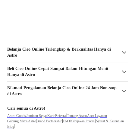
Belanja
Cleo
Online Terlengkap & Berkualitas Hanya di
Astro
Beli
Cleo
Online Cepat Sampai Dalam Hitungan Menit
Hanya di Astro
Nikmati Pengalaman Belanja
Cleo
Online 24 Jam Non-stop
di Astro
Cari semua di Astro!
Astro Goods
Jaminan Segar
Karir
Referral
Tentang Astro
Area Layanan
Gabung Mitra Astro
Brand Partnership
FAQ
Kebijakan Privasi
Syarat & Ketentuan
Blog