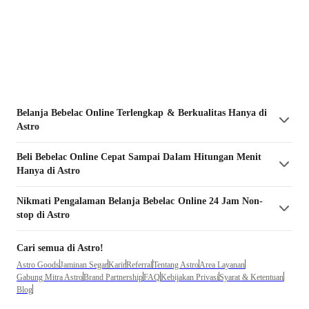
Belanja
Bebelac
Online Terlengkap & Berkualitas Hanya di
Astro
Beli
Bebelac
Online Cepat Sampai Dalam Hitungan Menit
Hanya di Astro
Nikmati Pengalaman Belanja
Bebelac
Online 24 Jam Non-
stop di Astro
Cari semua di Astro!
Astro Goods
Jaminan Segar
Karir
Referral
Tentang Astro
Area Layanan
Gabung Mitra Astro
Brand Partnership
FAQ
Kebijakan Privasi
Syarat & Ketentuan
Blog