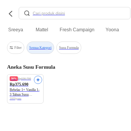
Sreeya
Mattel
Fresh Campaign
Yoona
Filter
Semua Kategori
Susu Formula
Aneka Susu Formula
30%
Rp536.700
Rp375.690
Bebelac 1+ Vanilla 1-
3 Tahun Susu
3000gram
Formula