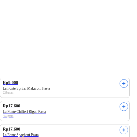
ily
Univenus
Frozen Campaign
Heavenly Blush
Rp9.000
La Fonte Spriral Makaroni Pasta
225gram
Rp17.600
La Fonte Chifferi Rigati Pasta
450gram
Rp17.600
La Fonte Spaghetti Pasta