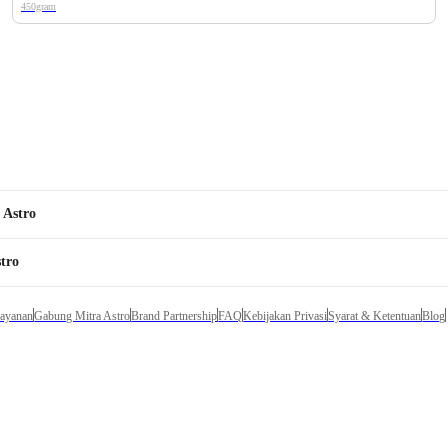
450gram
 Astro
tro
Layanan
Gabung Mitra Astro
Brand Partnership
FAQ
Kebijakan Privasi
Syarat & Ketentuan
Blog