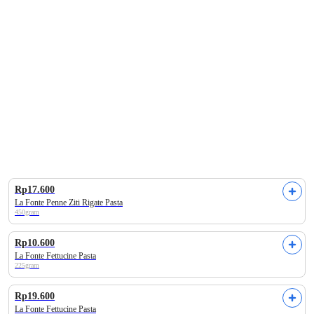
Alamii
Labore
Enfa
Make Over
Barber Da
dle
Rp17.600
La Fonte Penne Ziti Rigate Pasta
450gram
Rp10.600
La Fonte Fettucine Pasta
225gram
Rp19.600
La Fonte Fettucine Pasta