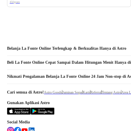
450gram
Belanja
La Fonte
Online Terlengkap & Berkualitas Hanya di Astro
Beli
La Fonte
Online Cepat Sampai Dalam Hitungan Menit Hanya di
Nikmati Pengalaman Belanja
La Fonte
Online 24 Jam Non-stop di As
Cari semua di Astro!
Astro Goods
Jaminan Segar
Karir
Referral
Tentang Astro
Area 
Gunakan Aplikasi Astro
Social Media