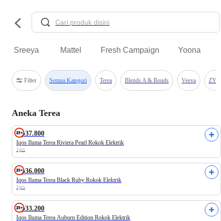
Sreeya
Mattel
Fresh Campaign
Yoona
Filter
Semua Kategori
Terea
Blends A & Bonds
Veeva
ZYN
Aneka Terea
Tersedia Varian Lain
Rp37.800
Iqos Iluma Terea Riviera Pearl Rokok Elektrik
1pcs
Rp36.000
Iqos Iluma Terea Black Ruby Rokok Elektrik
1pcs
Rp33.200
Iqos Iluma Terea Auburn Edition Rokok Elektrik