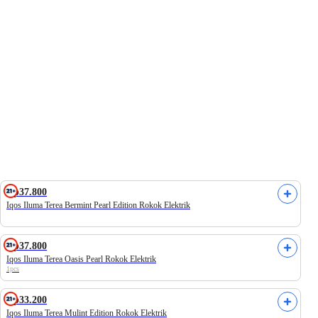
ily
Univenus
Frozen Campaign
Heavenly Blush
Rp37.800
Iqos Iluma Terea Bermint Pearl Edition Rokok Elektrik
Rp37.800
Iqos Iluma Terea Oasis Pearl Rokok Elektrik
1pcs
Rp33.200
Iqos Iluma Terea Mulint Edition Rokok Elektrik