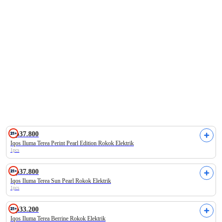
Alamii
Labore
Enfa
Make Over
Barber Da
Rp37.800
Iqos Iluma Terea Perint Pearl Edition Rokok Elektrik
1pcs
Rp37.800
Iqos Iluma Terea Sun Pearl Rokok Elektrik
1pcs
Rp33.200
Iqos Iluma Terea Berrine Rokok Elektrik