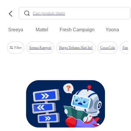
Sreeya
Mattel
Fresh Campaign
Yoona
Filter
Semua Kategori
Harga Terbatas Hari Ini!
Coca-Cola
Fanta