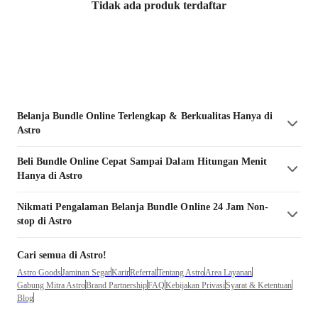
Tidak ada produk terdaftar
Belanja
Bundle
Online Terlengkap & Berkualitas Hanya di
Astro
Beli
Bundle
Online Cepat Sampai Dalam Hitungan Menit
Hanya di Astro
Nikmati Pengalaman Belanja
Bundle
Online 24 Jam Non-
stop di Astro
Cari semua di Astro!
Astro Goods
Jaminan Segar
Karir
Referral
Tentang Astro
Area Layanan
Gabung Mitra Astro
Brand Partnership
FAQ
Kebijakan Privasi
Syarat & Ketentuan
Blog