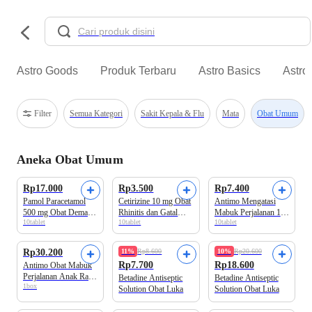
Astro Goods
Produk Terbaru
Astro Basics
Astro
Filter
Semua Kategori
Sakit Kepala & Flu
Mata
Obat Umum
Aneka Obat Umum
Rp17.000
Rp3.500
Rp7.400
Pamol Paracetamol
Cetirizine 10 mg Obat
Antimo Mengatasi
500 mg Obat Demam
Rhinitis dan Gatal
Mabuk Perjalanan 1
10tablet
10tablet
10tablet
dan Sakit Kepala
Alergi 1 Strip
Strip
Beli 2 Disc.16%
Rp30.200
11%
Rp8.600
10%
Rp20.600
Rp7.700
Rp18.600
Antimo Obat Mabuk
Perjalanan Anak Rasa
Betadine Antiseptic
Betadine Antiseptic
1box
Jeruk 10 Sachet
Solution Obat Luka
Solution Obat Luka