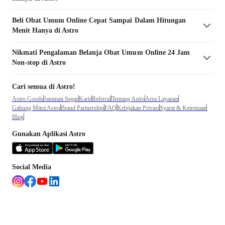
Beli
Obat Umum
Online Cepat Sampai Dalam Hitungan
Menit Hanya di Astro
Nikmati Pengalaman Belanja
Obat Umum
Online 24 Jam
Non-stop di Astro
Cari semua di Astro!
Astro Goods
Jaminan Segar
Karir
Referral
Tentang Astro
Area Layanan
Gabung Mitra Astro
Brand Partnership
FAQ
Kebijakan Privasi
Syarat & Ketentuan
Blog
Gunakan Aplikasi Astro
Social Media