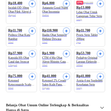
Rp18.400
Rp6.800
17%
Rp15.500
Rp13.000
Incidal-OD 10mg
Antangin Good Night
Obat Pilek Alergi dan
Obat Insomnia
Lelap Obat Untuk
4kapsul
4tablet
Biduran
Gangguan Tidur Strip
1strip
Rp11.700
Rp110.900
Rp11.700
Peditox Obat Kutu
Iliadin Obat Semprot
Proris Strip Tablet
Rambut
Hidung Dewasa
200mg
50ml
10ml
1pcs
Rp37.900
Rp1.900
Rp53.700
Kapsida HS Obat
CTM 4 Mg Obat
Pedialyte Original
Gatal dan Jerawat
Alergi Rhinitis Gatal
Larutan Elektrolit
12kapsul
50ml
500ml
Gatal dan Biduran 12
Untuk Dehidrasi Bayi
Tablet
Dan Anak
Rp75.000
Rp41.000
Rp41.000
Ketomed
Ketomed 2% Cream
Astria 4 mg Suplemen
Ketoconazole Scalp
Salep Kulit Panu,
Kesehatan Strip
60ml
15gram
1strip
Solution Penghilang
Kurap, Kudis, Kutu
Ketombe
Air
Belanja
Obat Umum
Online Terlengkap & Berkualitas
Hanya di Astro