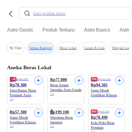
Astro Goods
Produk Terbaru
Astro Basics
Astro
Filter
Semua Kategori
Beras Lokal
Garam & Gula
Minyak Gore
Aneka Beras Lokal
Best Value
Premium Quality
Formula Baru!
4%
Rp80.800
Rp77.000
7%
Rp101.400
Rp78.300
Rp94.302
Beras Jepang
Japonika Astro Goods
Setra Ramos Beras
Sumo Merah
2kg
Premium Astro
Fortifikasi Khusus
5kg
Goods
Beras Premium
Formula Baru!
Rp57.300
Rp199.100
6%
Rp83.500
Rp78.490
Sumo Merah
Shirohana Beras
Fortifikasi Khusus
Japonica
Koki Hoki Beras
3kg
5kg
Beras Premium
Premium
5kg