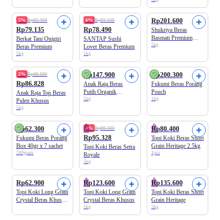
5%
Rp83.300
6%
Rp83.500
Rp201.600
Rp79.135
Rp78.490
Shukriya Beras
Basmati Premium
Berkat Tani Onigiri
SANTAP Sushi
5kg
Gold 1121
Beras Premium
Lover Beras Premium
5kg
5kg
2%
Rp88.600
Rp147.900
Rp200.300
Rp86.828
Anak Raja Beras
Fukumi Beras Porang
Putih Organik
Pouch
Anak Raja Top Beras
5kg
1kg
Aromatik
Pulen Khusus
5kg
Rp62.300
4%
Rp99.300
Rp80.400
Rp95.328
Fukumi Beras Porang
Topi Koki Beras Short
Box 40gr x 7 sachet
Grain Heritage 2.5kg
Topi Koki Beras Setra
280gram
1pcs
Royale
5kg
Rp62.900
Rp123.600
Rp135.600
Topi Koki Long Grain
Topi Koki Long Grain
Topi Koki Beras Short
Crystal Beras Khusus
Crystal Beras Khusus
Grain Heritage
5kg
5kg
2.5 kg