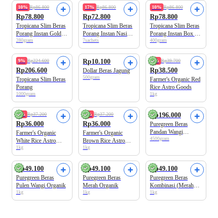
10%
Rp86.800
17%
Rp86.800
10%
Rp86.800
Rp78.800
Rp72.800
Rp78.800
Tropicana Slim Beras
Tropicana Slim Beras
Tropicana Slim Beras
Porang Instan Golden
Porang Instan Nasi
Porang Instan Box 10
280gram
7sachets
400gram
Ube 7 sachets
Goreng Box
sachets
9%
Rp224.600
Rp10.100
4%
Rp39.700
Rp206.600
Rp38.500
Dollar Beras Jagung
500gram
Tropicana Slim Beras
Farmer's Organic Red
Porang
Rice Astro Goods
1000gram
1kg
Premium Quality
4%
Rp37.200
4%
Rp37.200
Rp196.000
Rp36.000
Rp36.000
Puregreen Beras
Pandan Wangi
Farmer's Organic
Farmer's Organic
4500gram
Organik
White Rice Astro
Brown Rice Astro
1kg
1kg
Goods
Goods
Rp49.100
Rp49.100
Rp49.100
Puregreen Beras
Puregreen Beras
Puregreen Beras
Pulen Wangi Organik
Merah Organik
Kombinasi (Merah
1kg
1kg
1kg
Putih) Organik