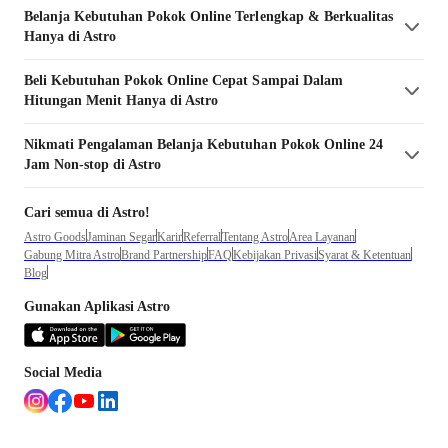
Belanja
Kebutuhan Pokok
Online Terlengkap & Berkualitas
Hanya di Astro
Beli
Kebutuhan Pokok
Online Cepat Sampai Dalam
Hitungan Menit Hanya di Astro
Nikmati Pengalaman Belanja
Kebutuhan Pokok
Online 24
Jam Non-stop di Astro
Cari semua di Astro!
Astro Goods
Jaminan Segar
Karir
Referral
Tentang Astro
Area Layanan
Gabung Mitra Astro
Brand Partnership
FAQ
Kebijakan Privasi
Syarat & Ketentuan
Blog
Gunakan Aplikasi Astro
Social Media