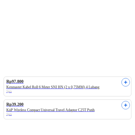
 Bakery
Buah Segar
Ayam & Unggas
Sayur Segar
Household Electronics
Kabel & Charger
Rp97.800
Kenmaster Kabel Roll 6 Meter SNI HN (2 x 0,75MM) 4 Lubang
1pcs
Rp39.200
KiiP Wireless Compact Universal Travel Adaptor C25T Putih
1pcs