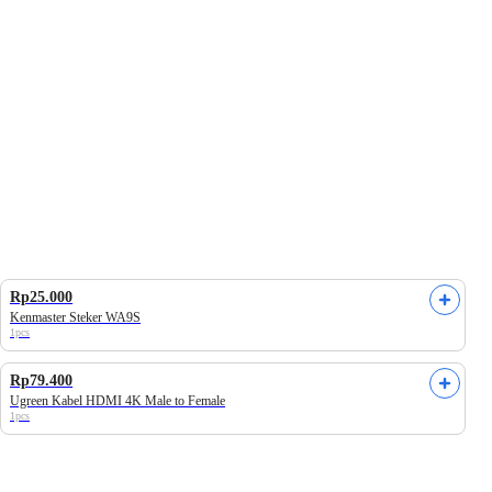
Daging Beku
Telur, Tahu & Tempe
Susu & Olahan S
Rp25.000
Kenmaster Steker WA9S
1pcs
Rp79.400
Ugreen Kabel HDMI 4K Male to Female
1pcs