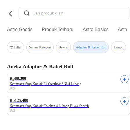
Astro Goods
Produk Terbaru
Astro Basics
Astro
Filter
Semua Kategori
Baterai
Adaptor & Kabel Roll
Lampu
Aneka Adaptor & Kabel Roll
Rp88.300
Kenmaster Stop Kontak F4 Overheat SNI 4 Lubang
1pcs
Rp125.400
Kenmaster Stop Kontak Colokan 4 Lubang F1-44 Switch
1pcs