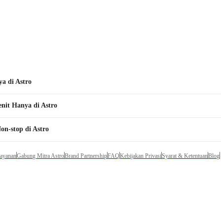
a di Astro
it Hanya di Astro
on-stop di Astro
Layanan
Gabung Mitra Astro
Brand Partnership
FAQ
Kebijakan Privasi
Syarat & Ketentuan
Blog