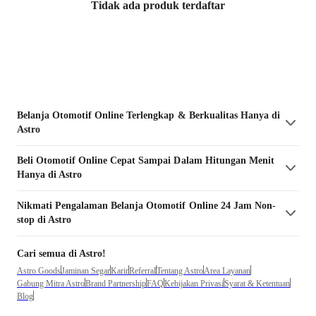
Tidak ada produk terdaftar
Belanja
Otomotif
Online Terlengkap & Berkualitas Hanya di
Astro
Beli
Otomotif
Online Cepat Sampai Dalam Hitungan Menit
Hanya di Astro
Nikmati Pengalaman Belanja
Otomotif
Online 24 Jam Non-
stop di Astro
Cari semua di Astro!
Astro Goods
Jaminan Segar
Karir
Referral
Tentang Astro
Area Layanan
Gabung Mitra Astro
Brand Partnership
FAQ
Kebijakan Privasi
Syarat & Ketentuan
Blog