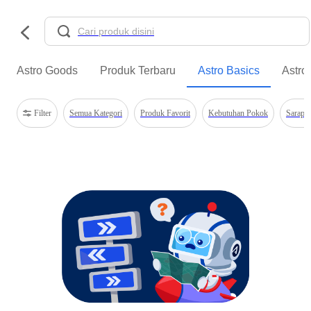
Astro Goods
Produk Terbaru
Astro Basics
Astro
Filter
Semua Kategori
Produk Favorit
Kebutuhan Pokok
Sarapa