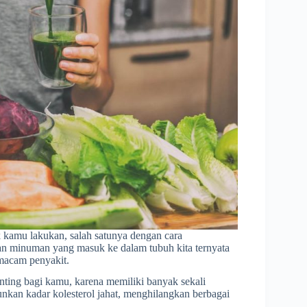
 kamu lakukan, salah satunya dengan cara
an minuman yang masuk ke dalam tubuh kita ternyata
macam penyakit.
nting bagi kamu, karena memiliki banyak sekali
nkan kadar kolesterol jahat, menghilangkan berbagai