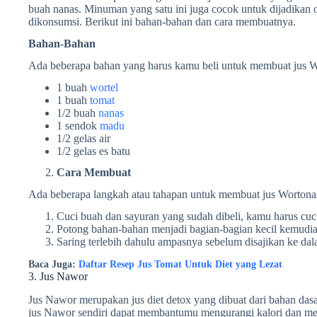
buah nanas. Minuman yang satu ini juga cocok untuk dijadikan 
dikonsumsi. Berikut ini bahan-bahan dan cara membuatnya.
Bahan-Bahan
Ada beberapa bahan yang harus kamu beli untuk membuat jus Wor
1 buah
wortel
1 buah
tomat
1/2 buah
nanas
1 sendok
madu
1/2 gelas air
1/2 gelas es batu
Cara Membuat
Ada beberapa langkah atau tahapan untuk membuat jus Wortonas,
Cuci buah dan sayuran yang sudah dibeli, kamu harus cuci
Potong bahan-bahan menjadi bagian-bagian kecil kemudia
Saring terlebih dahulu ampasnya sebelum disajikan ke dal
Baca Juga:
Daftar Resep Jus Tomat Untuk Diet yang Lezat
3. Jus Nawor
Jus Nawor merupakan jus diet detox yang dibuat dari bahan das
jus Nawor sendiri dapat membantumu mengurangi kalori dan men