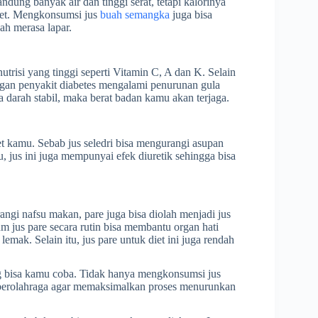
dung banyak air dan tinggi serat, tetapi kalorinya
iet. Mengkonsumsi jus
buah semangka
juga bisa
ah merasa lapar.
utrisi yang tinggi seperti Vitamin C, A dan K. Selain
dengan penyakit diabetes mengalami penurunan gula
a darah stabil, maka berat badan kamu akan terjaga.
et kamu. Sebab jus seledri bisa mengurangi asupan
u, jus ini juga mempunyai efek diuretik sehingga bisa
ngi nafsu makan, pare juga bisa diolah menjadi jus
m jus pare secara rutin bisa membantu organ hati
k. Selain itu, jus pare untuk diet ini juga rendah
ang bisa kamu coba. Tidak hanya mengkonsumsi jus
s berolahraga agar memaksimalkan proses menurunkan