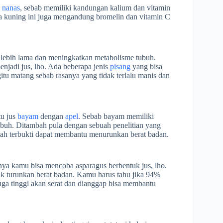
h
nanas
, sebab memiliki kandungan kalium dan vitamin
na kuning ini juga mengandung bromelin dan vitamin C
ebih lama dan meningkatkan metabolisme tubuh.
enjadi jus, lho. Ada beberapa jenis
pisang
yang bisa
itu matang sebab rasanya yang tidak terlalu manis dan
tu jus
bayam
dengan
apel
. Sebab bayam memiliki
tubuh. Ditambah pula dengan sebuah penelitian yang
ah terbukti dapat membantu menurunkan berat badan.
nya kamu bisa mencoba asparagus berbentuk jus, lho.
uk turunkan berat badan. Kamu harus tahu jika 94%
juga tinggi akan serat dan dianggap bisa membantu