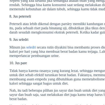
Seperti yang kita ketahui jika semangka adalah buah yang mengan
rendah. Sehingga bisa kamu konsumsi saat sedang melakukan d
memenuhi kebutuhan air dalam tubuh, sehingga kamu tidak mud
8. Jus peterseli
Peterseli atau lebih dikenal dengan parsley memiliki kandungan n
itu, pada sebuah riset pada binatang uji, dibuktikan jika tikus 
darah sesudah mengkonsumsi ekstrak peterseli. Ketika kadar gul
9. Jus seledri
Minum jus
seledri
secara rutin diyakini bisa membantu proses di
kalori per hari yang bisa membuat berat badan kamu terjaga. Lal
memperlancar pembuangan urine.
10. Jus pare
Tidak hanya karena rasanya yang kurang lezat, sehingga mengura
untuk diet sebab efektif turunkan berat badan. Faktanya, meminu
membuang asam empedu yang dibutuhkan guna memetabolisme lema
kalori sehingga sangat bagus untuk diet.
Nah, itu tadi beberapa pilihan jus sayur dan buah untuk diet y
sayur dan buah saja, saat melakukan diet juga kamu tetap haru
berat badan.