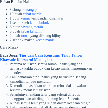
Bahan Bumbu Halus
3 siung
bawang putih
10 buah
cabai merah
1 butir
kemiri
yang sudah disangrai
1 sendok teh
kaldu bubuk
6 butir
bawang merah
5 buah
cabai keriting
2 buah
tomat
yang dibuang bijinya
2 sendok makan
kecap manis
Cara Masak
Baca Juga:
Tips dan Cara Konsumsi Telur Tanpa
Khawatir Kolesterol Meningkat
Pertama haluskan semua bumbu halus yang ada
termasuk kaldu bubuk dan kecap manis menggunakan
blender.
Lalu panaskan air di panci yang berukuran sedang
kemudian tunggu mendidih.
Kemudian masukkan telur dan rebus dalam waktu
sekitar 7 menit lalu tiriskan.
Selanjutnya rendam telur yang selesai di rebus
menggunakan air dingin kurang lebih 5 menit.
Kupas semua telur yang sudah dalam keadaan dingin.
Lalu panaskan minyak di dalam wajan dengan api