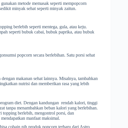
, gunakan metode memasak seperti mempopcorn
dikit minyak sehat seperti minyak zaitun.
ping berlebih seperti mentega, gula, atau keju.
pah seperti bubuk cabai, bubuk paprika, atau bubuk
onsumsi popcorn secara berlebihan. Satu porsi sehat
n dengan makanan sehat lainnya. Misalnya, tambahkan
gkatkan nutrisi dan memberikan rasa yang lebih
program diet. Dengan kandungan rendah kalori, tinggi
ezat tanpa menambahkan beban kalori yang berlebihan.
topping berlebih, mengontrol porsi, dan
 mendapatkan manfaat maksimal.
isa cobain nih produk popcorn terbaru dari Astro