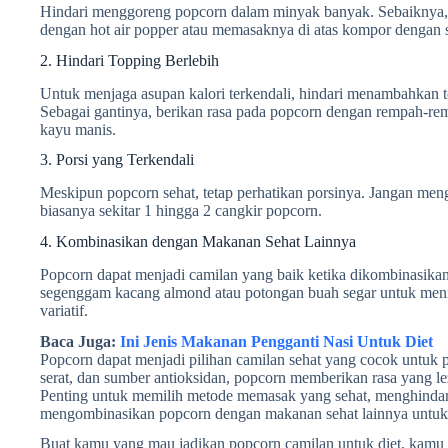
Hindari menggoreng popcorn dalam minyak banyak. Sebaiknya
dengan hot air popper atau memasaknya di atas kompor dengan se
2. Hindari Topping Berlebih
Untuk menjaga asupan kalori terkendali, hindari menambahkan top
Sebagai gantinya, berikan rasa pada popcorn dengan rempah-rem
kayu manis.
3. Porsi yang Terkendali
Meskipun popcorn sehat, tetap perhatikan porsinya. Jangan meng
biasanya sekitar 1 hingga 2 cangkir popcorn.
4. Kombinasikan dengan Makanan Sehat Lainnya
Popcorn dapat menjadi camilan yang baik ketika dikombinasika
segenggam kacang almond atau potongan buah segar untuk menin
variatif.
Baca Juga:
Ini Jenis Makanan Pengganti Nasi Untuk Diet
Popcorn dapat menjadi pilihan camilan sehat yang cocok untuk 
serat, dan sumber antioksidan, popcorn memberikan rasa yang l
Penting untuk memilih metode memasak yang sehat, menghindari 
mengombinasikan popcorn dengan makanan sehat lainnya untuk
Buat kamu yang mau jadikan popcorn camilan untuk diet, kamu b