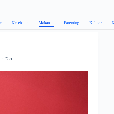
le
Kesehatan
Makanan
Parenting
Kuliner
K
am Diet