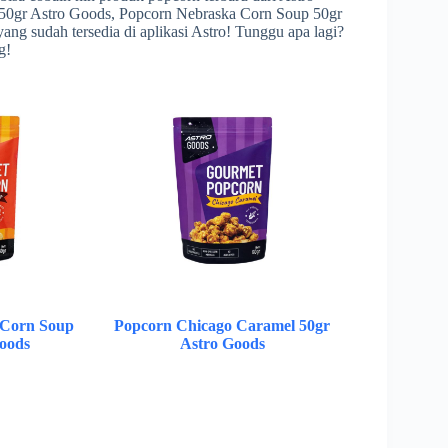
y 50gr Astro Goods, Popcorn Nebraska Corn Soup 50gr
g sudah tersedia di aplikasi Astro! Tunggu apa lagi?
g!
 Corn Soup
Popcorn Chicago Caramel 50gr
oods
Astro Goods