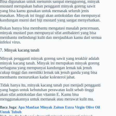
Bisa digunakan untuk menumis sampai menggoreng, minyak
mustard merupakan bahan pengganti minyak goreng sawit
yang bisa kamu gunakan untuk memasak seluruh jenis
masakan. Minyak ini tinggi akan antioksidan dan mempunyai
kandungan murni dari biji mustard yang sangat menyehatkan.
Bukan hanya bisa membantu mengatasi masalah pencernaan,
minyak mustard pun mempunyai sifat antibakteri yang bisa
membantu melindungi kulit dan menjauhkan kamu dari semua
infeksi virus.
7. Minyak kacang tanah
Minyak pengganti minyak goreng sawit yang terakhir adalah
minyak kacang tanah. Minyak ini merupakan minyak goreng
serbaguna yang mempunyai kandungan lemak tak jenuh
cukup tinggi dan memiliki lemak tak jenuh ganda yang bisa
membantu menurunkan kadar kolesterol jahat.
Tidak hanya itu, minyak kacang tanah pun menjadi pengganti
yang bagus untuk kebutuhan perawatan kulit sebab tinggi
akan sifat antioksidan dan vitamin E. Kamu bisa
menggunakannya untuk memasak atau merawat kulit mu.
Baca Juga:
Apa Manfaat Minyak Zaitun Extra Virgin Olive Oil
Untuk Tubuh