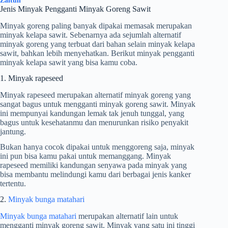
Zaitun
Jenis Minyak Pengganti Minyak Goreng Sawit
Minyak goreng paling banyak dipakai memasak merupakan
minyak kelapa sawit. Sebenarnya ada sejumlah alternatif
minyak goreng yang terbuat dari bahan selain minyak kelapa
sawit, bahkan lebih menyehatkan. Berikut minyak pengganti
minyak kelapa sawit yang bisa kamu coba.
1. Minyak rapeseed
Minyak rapeseed merupakan alternatif minyak goreng yang
sangat bagus untuk mengganti minyak goreng sawit. Minyak
ini mempunyai kandungan lemak tak jenuh tunggal, yang
bagus untuk kesehatanmu dan menurunkan risiko penyakit
jantung.
Bukan hanya cocok dipakai untuk menggoreng saja, minyak
ini pun bisa kamu pakai untuk memanggang. Minyak
rapeseed memiliki kandungan senyawa pada minyak yang
bisa membantu melindungi kamu dari berbagai jenis kanker
tertentu.
2.
Minyak bunga matahari
Minyak bunga matahari
merupakan alternatif lain untuk
mengganti minyak goreng sawit. Minyak yang satu ini tinggi