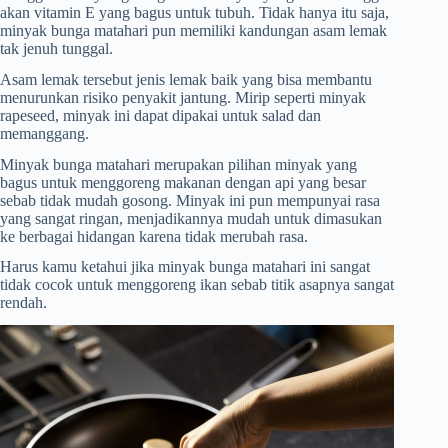
akan vitamin E yang bagus untuk tubuh. Tidak hanya itu saja,
minyak bunga matahari pun memiliki kandungan asam lemak
tak jenuh tunggal.
Asam lemak tersebut jenis lemak baik yang bisa membantu
menurunkan risiko penyakit jantung. Mirip seperti minyak
rapeseed, minyak ini dapat dipakai untuk salad dan
memanggang.
Minyak bunga matahari merupakan pilihan minyak yang
bagus untuk menggoreng makanan dengan api yang besar
sebab tidak mudah gosong. Minyak ini pun mempunyai rasa
yang sangat ringan, menjadikannya mudah untuk dimasukan
ke berbagai hidangan karena tidak merubah rasa.
Harus kamu ketahui jika minyak bunga matahari ini sangat
tidak cocok untuk menggoreng ikan sebab titik asapnya sangat
rendah.