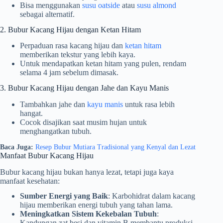
Bisa menggunakan
susu oatside
atau
susu almond
sebagai alternatif.
2. Bubur Kacang Hijau dengan Ketan Hitam
Perpaduan rasa kacang hijau dan
ketan hitam
memberikan tekstur yang lebih kaya.
Untuk mendapatkan ketan hitam yang pulen, rendam
selama 4 jam sebelum dimasak.
3. Bubur Kacang Hijau dengan Jahe dan Kayu Manis
Tambahkan jahe dan
kayu manis
untuk rasa lebih
hangat.
Cocok disajikan saat musim hujan untuk
menghangatkan tubuh.
Baca Juga:
Resep Bubur Mutiara Tradisional yang Kenyal dan Lezat
Manfaat Bubur Kacang Hijau
Bubur kacang hijau bukan hanya lezat, tetapi juga kaya
manfaat kesehatan:
Sumber Energi yang Baik
: Karbohidrat dalam kacang
hijau memberikan energi tubuh yang tahan lama.
Meningkatkan Sistem Kekebalan Tubuh
:
Kandungan zat besi dan vitamin B membantu produksi