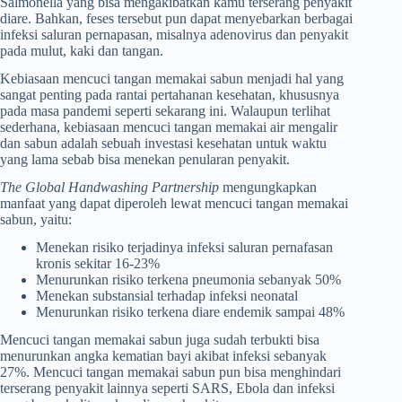
Salmonella yang bisa mengakibatkan kamu terserang penyakit
diare. Bahkan, feses tersebut pun dapat menyebarkan berbagai
infeksi saluran pernapasan, misalnya adenovirus dan penyakit
pada mulut, kaki dan tangan.
Kebiasaan mencuci tangan memakai sabun menjadi hal yang
sangat penting pada rantai pertahanan kesehatan, khususnya
pada masa pandemi seperti sekarang ini. Walaupun terlihat
sederhana, kebiasaan mencuci tangan memakai air mengalir
dan sabun adalah sebuah investasi kesehatan untuk waktu
yang lama sebab bisa menekan penularan penyakit.
The Global Handwashing Partnership
mengungkapkan
manfaat yang dapat diperoleh lewat mencuci tangan memakai
sabun, yaitu:
Menekan risiko terjadinya infeksi saluran pernafasan
kronis sekitar 16-23%
Menurunkan risiko terkena pneumonia sebanyak 50%
Menekan substansial terhadap infeksi neonatal
Menurunkan risiko terkena diare endemik sampai 48%
Mencuci tangan memakai sabun juga sudah terbukti bisa
menurunkan angka kematian bayi akibat infeksi sebanyak
27%. Mencuci tangan memakai sabun pun bisa menghindari
terserang penyakit lainnya seperti SARS, Ebola dan infeksi