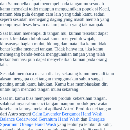
dan Salmonella dapat menempel pada tanganmu sesudah
kamu memakai toilet maupun menggantikan popok si Kecil,
namun bisa pula dengan cara lain yang tidak kamu sadari,
seperti sesudah memegang daging yang masih mentah yang
mempunyai feses hewan dalam jumlah yang tak nampak.
Saat kuman menempel di tangan mu, kuman tersebut dapat
masuk ke dalam tubuh saat kamu menyentuh wajah,
khususnya bagian mulut, hidung dan mata jika kamu tidak
benar ketika mencuci tangan. Tidak hanya itu, jika kamu
memegang benda-benda menggunakan tangan yang telah
terkontaminasi pun dapat menyebarkan kuman pada orang
lain.
Sesudah membaca ulasan di atas, sekarang kamu menjadi tahu
alasan mengapa cuci tangan menggunakan sabun
sangat
penting untuk kamu lakukan. Kamu bisa membiasakan diri
untuk rajin mencuci tangan mulai sekarang.
Saat ini kamu bisa memperoleh produk kebersihan tangan,
salah satunya sabun cuci tangan maupun produk perawatan
kesehatan lainnya melalui aplikasi Astro! Produk cuci tangan
dari Astro seperti
Calm Lavender Bergamot Hand Wash
,
Balance Cedarwood Geranium Hand Wash
dan
Energize
Spearmint Orange Hand Wash
yang tentunya lembut di kulit,
melembabkan, dan cocok untuk penggunaan kulit sensitif.