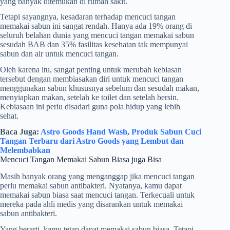
yang banyak ditemukan di rumah sakit.
Tetapi sayangnya, kesadaran terhadap mencuci tangan
memakai sabun ini sangat rendah. Hanya ada 19% orang di
seluruh belahan dunia yang mencuci tangan memakai sabun
sesudah BAB dan 35% fasilitas kesehatan tak mempunyai
sabun dan air untuk mencuci tangan.
Oleh karena itu, sangat penting untuk merubah kebiasan
tersebut dengan membiasakan diri untuk mencuci tangan
menggunakan sabun khususnya sebelum dan sesudah makan,
menyiapkan makan, setelah ke toilet dan setelah bersin.
Kebiasaan ini perlu disadari guna pola hidup yang lebih
sehat.
Baca Juga:
Astro Goods Hand Wash, Produk Sabun Cuci
Tangan Terbaru dari Astro Goods yang Lembut dan
Melembabkan
Mencuci Tangan Memakai Sabun Biasa juga Bisa
Masih banyak orang yang menganggap jika mencuci tangan
perlu memakai sabun antibakteri. Nyatanya, kamu dapat
memakai sabun biasa saat mencuci tangan. Terkecuali untuk
mereka pada ahli medis yang disarankan untuk memakai
sabun antibakteri.
Yang berarti, kamu tetap dapat memakai sabun biasa. Tetapi,