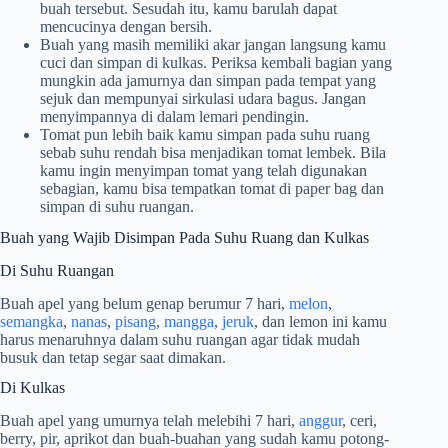
buah tersebut. Sesudah itu, kamu barulah dapat
mencucinya dengan bersih.
Buah yang masih memiliki akar jangan langsung kamu
cuci dan simpan di kulkas. Periksa kembali bagian yang
mungkin ada jamurnya dan simpan pada tempat yang
sejuk dan mempunyai sirkulasi udara bagus. Jangan
menyimpannya di dalam lemari pendingin.
Tomat pun lebih baik kamu simpan pada suhu ruang
sebab suhu rendah bisa menjadikan tomat lembek. Bila
kamu ingin menyimpan tomat yang telah digunakan
sebagian, kamu bisa tempatkan tomat di paper bag dan
simpan di suhu ruangan.
Buah yang Wajib Disimpan Pada Suhu Ruang dan Kulkas
Di Suhu Ruangan
Buah apel yang belum genap berumur 7 hari,
melon
,
semangka
,
nanas
,
pisang
,
mangga
,
jeruk
, dan lemon ini kamu
harus menaruhnya dalam suhu ruangan agar tidak mudah
busuk dan tetap segar saat dimakan.
Di Kulkas
Buah apel yang umurnya telah melebihi 7 hari,
anggur
, ceri,
berry, pir, aprikot dan buah-buahan yang sudah kamu potong-