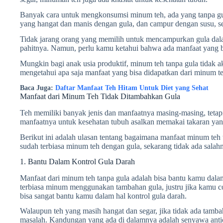
Banyak cara untuk mengkonsumsi minum teh, ada yang tanpa gul
yang hangat dan manis dengan gula, dan campur dengan susu, se
Tidak jarang orang yang memilih untuk mencampurkan gula dala
pahitnya. Namun, perlu kamu ketahui bahwa ada manfaat yang 
Mungkin bagi anak usia produktif, minum teh tanpa gula tidak ak
mengetahui apa saja manfaat yang bisa didapatkan dari
minum te
Baca Juga:
Daftar Manfaat Teh Hitam Untuk Diet yang Sehat
Manfaat dari Minum Teh Tidak Ditambahkan Gula
Teh memiliki banyak jenis dan manfaatnya masing-masing, tetap
manfaatnya untuk kesehatan tubuh asalkan memakai takaran yan
Berikut ini adalah ulasan tentang bagaimana manfaat minum te
sudah terbiasa minum teh dengan gula, sekarang tidak ada salah
1. Bantu Dalam Kontrol Gula Darah
Manfaat dari minum teh tanpa gula adalah bisa bantu kamu dal
terbiasa minum menggunakan tambahan gula, justru jika kamu c
bisa sangat bantu kamu dalam hal kontrol gula darah.
Walaupun teh yang masih hangat dan segar, jika tidak ada tambaha
masalah. Kandungan yang ada di dalamnya adalah senyawa anti