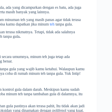
a, ada yang dicampurkan dengan es batu, ada juga
rta masih banyak yang lainnya.
m minuman teh yang masih panas agar tidak terasa
bisa kamu dapatkan jika minum
teh
tanpa gula.
an terasa nikmatnya. Tetapi, tidak ada salahnya
h tanpa gula
.
i secara umumnya, minum teh juga tetap ada
g benar.
h tanpa gula yang wajib kamu ketahui. Walaupun kamu
nya coba di rumah minum teh tanpa gula. Yuk Intip!
am kontrol gula dalam darah. Meskipun kamu sudah
oba minum teh tanpa tambahan gula di dalamnya, itu
n gula pastinya akan terasa pahit, Itu tidak akan jadi
oksidan yang dinamakan dengan polifenol yang kuat.