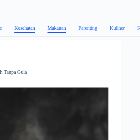
le
Kesehatan
Makanan
Parenting
Kuliner
K
eh Tanpa Gula