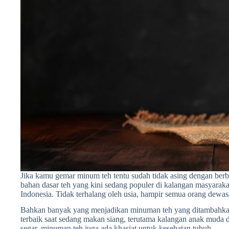
Jika kamu gemar minum teh tentu sudah tidak asing dengan b
bahan dasar teh yang kini sedang populer di kalangan masyarak
Indonesia. Tidak terhalang oleh usia, hampir semua orang dewa
Bahkan banyak yang menjadikan minuman teh yang ditambahkan 
terbaik saat sedang makan siang, terutama kalangan anak muda di
segar, minuman teh juga ada khasiat untuk kesehatan tubuh.