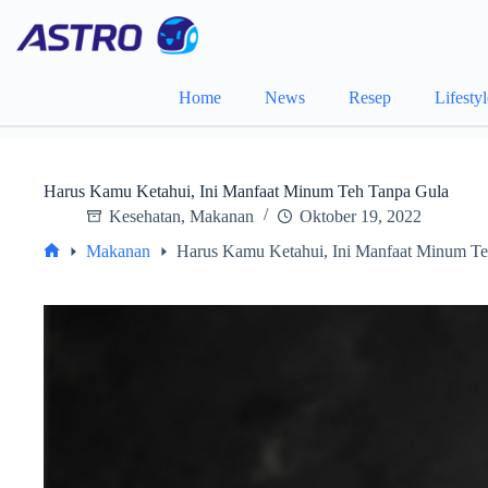
Skip
to
content
Home
News
Resep
Lifesty
Harus Kamu Ketahui, Ini Manfaat Minum Teh Tanpa Gula
Kesehatan
,
Makanan
Oktober 19, 2022
Makanan
Harus Kamu Ketahui, Ini Manfaat Minum T
Home