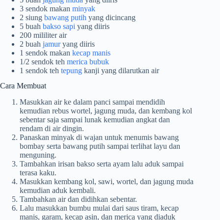
3 sendok makan
minyak
2 siung
bawang putih
yang dicincang
5 buah
bakso sapi
yang diiris
200 mililiter air
2 buah
jamur
yang diiris
1 sendok makan
kecap manis
1/2 sendok teh
merica bubuk
1 sendok teh
tepung
kanji yang dilarutkan air
Cara Membuat
Masukkan air ke dalam panci sampai mendidih
kemudian rebus wortel, jagung muda, dan kembang kol
sebentar saja sampai lunak kemudian angkat dan
rendam di air dingin.
Panaskan minyak di wajan untuk menumis bawang
bombay serta bawang putih sampai terlihat layu dan
menguning.
Tambahkan irisan bakso serta ayam lalu aduk sampai
terasa kaku.
Masukkan kembang kol, sawi, wortel, dan jagung muda
kemudian aduk kembali.
Tambahkan air dan didihkan sebentar.
Lalu masukkan bumbu mulai dari saus tiram, kecap
manis, garam, kecap asin, dan merica yang diaduk