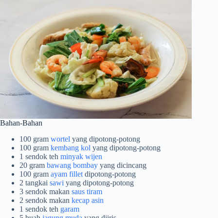
Bahan-Bahan
100 gram
wortel
yang dipotong-potong
100 gram
kembang kol
yang dipotong-potong
1 sendok teh
minyak wijen
20 gram
bawang bombay
yang dicincang
100 gram
ayam fillet
dipotong-potong
2 tangkai
sawi
yang dipotong-potong
3 sendok makan
saus tiram
2 sendok makan
kecap asin
1 sendok teh
garam
5 buah
jagung muda
yang diiris