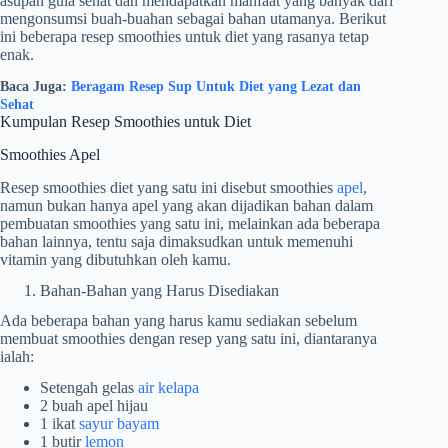
asupan gula sehat dan mendapatkan manfaat yang banyak dari
mengonsumsi buah-buahan sebagai bahan utamanya. Berikut
ini beberapa resep smoothies untuk diet yang rasanya tetap
enak.
Baca Juga:
Beragam Resep Sup Untuk Diet yang Lezat dan
Sehat
Kumpulan Resep Smoothies untuk Diet
Smoothies Apel
Resep smoothies diet yang satu ini disebut smoothies
apel
,
namun bukan hanya apel yang akan dijadikan bahan dalam
pembuatan smoothies yang satu ini, melainkan ada beberapa
bahan lainnya, tentu saja dimaksudkan untuk memenuhi
vitamin yang dibutuhkan oleh kamu.
Bahan-Bahan yang Harus Disediakan
Ada beberapa bahan yang harus kamu sediakan sebelum
membuat smoothies dengan resep yang satu ini, diantaranya
ialah:
Setengah gelas
air kelapa
2 buah apel hijau
1 ikat
sayur bayam
1 butir
lemon