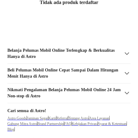
Tidak ada produk terdaftar
Belanja
Pelumas Mobil
Online Terlengkap & Berkualitas
Hanya di Astro
Beli
Pelumas Mobil
Online Cepat Sampai Dalam Hitungan
Menit Hanya di Astro
Nikmati Pengalaman Belanja
Pelumas Mobil
Online 24 Jam
Non-stop di Astro
Cari semua di Astro!
Astro Goods
Jaminan Segar
Karir
Referral
Tentang Astro
Area Layanan
Gabung Mitra Astro
Brand Partnership
FAQ
Kebijakan Privasi
Syarat & Ketentuan
Blog