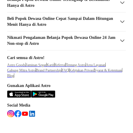
Hanya di Astro
Beli
Popok Dewasa
Online Cepat Sampai Dalam Hitungan
Menit Hanya di Astro
Nikmati Pengalaman Belanja
Popok Dewasa
Online 24 Jam
Non-stop di Astro
Cari semua di Astro!
Astro Goods
Jaminan Segar
Karir
Referral
Tentang Astro
Area Layanan
Gabung Mitra Astro
Brand Partnership
FAQ
Kebijakan Privasi
Syarat & Ketentuan
Blog
Gunakan Aplikasi Astro
Social Media