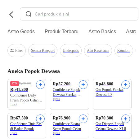
Astro Goods
Produk Terbaru
Astro Basics
Astro
Filter
Semua Kategori
Underpads
Alat Kesehatan
Kondom
Aneka Popok Dewasa
Beli 2 Disc.20%
Beli 2 Disc.6%
17%
Rp49.300
Rp57.200
Rp48.800
Rp41.200
Confidence Popok
Oto Popok Perekat
Dewasa Perekat
Dewasa L7
Confidence Daily
1pack
Classic Night L 7s
Fresh Popok Celana
1pack
Dewasa L8
Beli 2 Disc.6%
Rp67.500
Rp76.900
Rp70.300
Confidence Tipis Pas
Confidence Ekstra
Oto Diapers Popok
di Badan Popok
Serap Popok Celana
Celana Dewasa XL8
1pack
1pack
Celana Dewasa L8
Dewasa L8