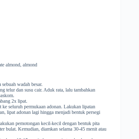
late almond, almond
am sebuah wadah besar.
 telur dan susu cair. Aduk rata, lalu tambahkan
 baskom.
ang 2x lipat.
t ke seluruh permukaan adonan. Lakukan lipatan
an, lipat adonan lagi hingga menjadi bentuk persegi
n lakukan pemotongan kecil-kecil dengan bentuk pita
utter bulat. Kemudian, diamkan selama 30-45 menit atau