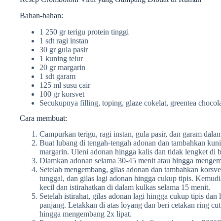
Bahan-bahan:
1 250 gr terigu protein tinggi
1 sdt ragi instan
30 gr gula pasir
1 kuning telur
20 gr margarin
1 sdt garam
125 ml susu cair
100 gr korsvet
Secukupnya filling, toping, glaze cokelat, greentea choco
Cara membuat:
Campurkan terigu, ragi instan, gula pasir, dan garam dal
Buat lubang di tengah-tengah adonan dan tambahkan kuning
margarin. Uleni adonan hingga kalis dan tidak lengket di
Diamkan adonan selama 30-45 menit atau hingga mengemb
Setelah mengembang, gilas adonan dan tambahkan korsve
tunggal, dan gilas lagi adonan hingga cukup tipis. Kemudi
kecil dan istirahatkan di dalam kulkas selama 15 menit.
Setelah istirahat, gilas adonan lagi hingga cukup tipis da
panjang. Letakkan di atas loyang dan beri cetakan ring c
hingga mengembang 2x lipat.