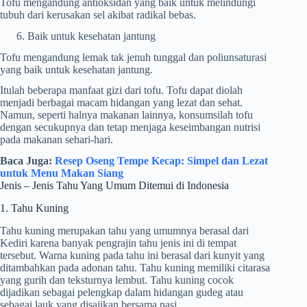
Tofu mengandung antioksidan yang baik untuk melindungi
tubuh dari kerusakan sel akibat radikal bebas.
Baik untuk kesehatan jantung
Tofu mengandung lemak tak jenuh tunggal dan poliunsaturasi
yang baik untuk kesehatan jantung.
Itulah beberapa manfaat gizi dari tofu. Tofu dapat diolah
menjadi berbagai macam hidangan yang lezat dan sehat.
Namun, seperti halnya makanan lainnya, konsumsilah tofu
dengan secukupnya dan tetap menjaga keseimbangan nutrisi
pada makanan sehari-hari.
Baca Juga:
Resep Oseng Tempe Kecap: Simpel dan Lezat
untuk Menu Makan Siang
Jenis – Jenis Tahu Yang Umum Ditemui di Indonesia
1. Tahu Kuning
Tahu kuning merupakan tahu yang umumnya berasal dari
Kediri karena banyak pengrajin tahu jenis ini di tempat
tersebut. Warna kuning pada tahu ini berasal dari kunyit yang
ditambahkan pada adonan tahu. Tahu kuning memiliki citarasa
yang gurih dan teksturnya lembut. Tahu kuning cocok
dijadikan sebagai pelengkap dalam hidangan gudeg atau
sebagai lauk yang disajikan bersama nasi.