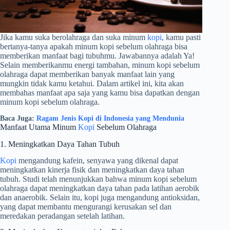
Jika kamu suka berolahraga dan suka minum
kopi
, kamu pasti
bertanya-tanya apakah minum kopi sebelum olahraga bisa
memberikan manfaat bagi tubuhmu. Jawabannya adalah Ya!
Selain memberikanmu energi tambahan, minum kopi sebelum
olahraga dapat memberikan banyak manfaat lain yang
mungkin tidak kamu ketahui. Dalam artikel ini, kita akan
membahas manfaat apa saja yang kamu bisa dapatkan dengan
minum kopi sebelum olahraga.
Baca Juga:
Ragam Jenis Kopi di Indonesia yang Mendunia
Manfaat Utama Minum
Kopi
Sebelum Olahraga
1. Meningkatkan Daya Tahan Tubuh
Kopi
mengandung kafein, senyawa yang dikenal dapat
meningkatkan kinerja fisik dan meningkatkan daya tahan
tubuh. Studi telah menunjukkan bahwa minum kopi sebelum
olahraga dapat meningkatkan daya tahan pada latihan aerobik
dan anaerobik. Selain itu, kopi juga mengandung antioksidan,
yang dapat membantu mengurangi kerusakan sel dan
meredakan peradangan setelah latihan.