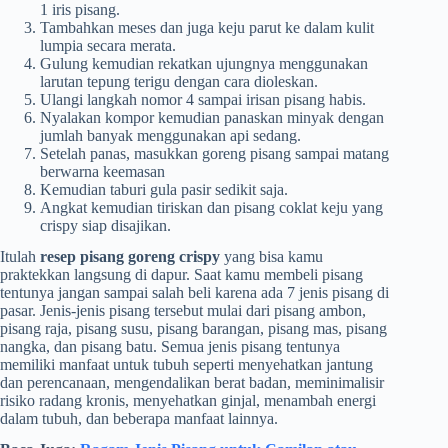
1 iris pisang.
Tambahkan meses dan juga keju parut ke dalam kulit
lumpia secara merata.
Gulung kemudian rekatkan ujungnya menggunakan
larutan tepung terigu dengan cara dioleskan.
Ulangi langkah nomor 4 sampai irisan pisang habis.
Nyalakan kompor kemudian panaskan minyak dengan
jumlah banyak menggunakan api sedang.
Setelah panas, masukkan goreng pisang sampai matang
berwarna keemasan
Kemudian taburi gula pasir sedikit saja.
Angkat kemudian tiriskan dan pisang coklat keju yang
crispy siap disajikan.
Itulah
resep pisang goreng crispy
yang bisa kamu
praktekkan langsung di dapur. Saat kamu membeli pisang
tentunya jangan sampai salah beli karena ada 7 jenis pisang di
pasar. Jenis-jenis pisang tersebut mulai dari pisang ambon,
pisang raja, pisang susu, pisang barangan, pisang mas, pisang
nangka, dan pisang batu. Semua jenis pisang tentunya
memiliki manfaat untuk tubuh seperti menyehatkan jantung
dan perencanaan, mengendalikan berat badan, meminimalisir
risiko radang kronis, menyehatkan ginjal, menambah energi
dalam tubuh, dan beberapa manfaat lainnya.