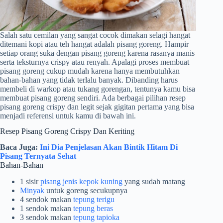
Salah satu cemilan yang sangat cocok dimakan selagi hangat
ditemani kopi atau teh hangat adalah pisang goreng. Hampir
setiap orang suka dengan pisang goreng karena rasanya manis
serta teksturnya crispy atau renyah. Apalagi proses membuat
pisang goreng cukup mudah karena hanya membutuhkan
bahan-bahan yang tidak terlalu banyak. Dibanding harus
membeli di warkop atau tukang gorengan, tentunya kamu bisa
membuat pisang goreng sendiri. Ada berbagai pilihan resep
pisang goreng crispy dan legit sejak gigitan pertama yang bisa
menjadi referensi untuk kamu di bawah ini.
Resep Pisang Goreng Crispy Dan Keriting
Baca Juga:
Ini Dia Penjelasan Akan Bintik Hitam Di
Pisang Ternyata Sehat
Bahan-Bahan
1 sisir
pisang jenis kepok kuning
yang sudah matang
Minyak
untuk goreng secukupnya
4 sendok makan
tepung terigu
1 sendok makan
tepung beras
3 sendok makan
tepung tapioka