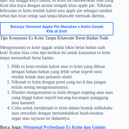
apel fuji hingga kayu manis, es krim ini memberikan rasa yang
lezat dan kaya dengan aroma rempah khas apple pie. Nikmati
kelezatan es krim rendah kalori rasa apple pie sebagai camilan
sehat dan lezat setiap saat tanpa khawatir merusak dietmu.
Belanja Vermont Apple Pie Manatea x Astro Goods
Klik di SinI!
Tips Konsumsi Es Krim Tanpa Khawatir Berat Badan Naik
Mengonsumsi es krim nggak selalu bikin berat badan naik
kok! Kamu bisa coba tips berikut ini untuk konsumsi es krim
tanpa menambah berat badan:
Pilih es krim rendah kalori atau es krim yang dibuat
dengan bahan-bahan yang lebih sehat seperti susu
rendah lemak atau pemanis alami.
Nikmati es krim dengan porsi yang kecil dan jangan
terlalu sering mengonsumsinya.
Hindari mengonsumsi es krim dengan topping atau saus
yang tinggi kalori seperti kacang-kacangan panggang
atau karamel.
Coba untuk menikmati es krim dalam bentuk milkshake
atau smoothie dengan menambahkan buah-buahan
segar atau sayuran ke dalamnya.
Baca Juga:
Mengenal Perbedaan Es Krim dan Gelato: