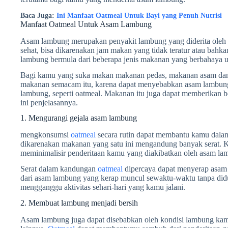
Baca Juga:
Ini Manfaat Oatmeal Untuk Bayi yang Penuh Nutrisi
Manfaat Oatmeal Untuk Asam Lambung
Asam lambung merupakan penyakit lambung yang diderita oleh
sehat, bisa dikarenakan jam makan yang tidak teratur atau bah
lambung bermula dari beberapa jenis makanan yang berbahaya 
Bagi kamu yang suka makan makanan pedas, makanan asam dan
makanan semacam itu, karena dapat menyebabkan asam lambung
lambung, seperti oatmeal. Makanan itu juga dapat memberikan 
ini penjelasannya.
1. Mengurangi gejala asam lambung
mengkonsumsi
oatmeal
secara rutin dapat membantu kamu dalam
dikarenakan makanan yang satu ini mengandung banyak serat. 
meminimalisir penderitaan kamu yang diakibatkan oleh asam la
Serat dalam kandungan
oatmeal
dipercaya dapat menyerap asam 
dari asam lambung yang kerap muncul sewaktu-waktu tanpa didug
mengganggu aktivitas sehari-hari yang kamu jalani.
2. Membuat lambung menjadi bersih
Asam lambung juga dapat disebabkan oleh kondisi lambung kam