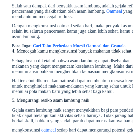
Salah satu dampak dari penyakit asam lambung adalah gejala reflu
pencernaan yang diakibatkan oleh asam lambung.
Oatmeal
yang 
membantumu mencegah refluks.
Dengan mengkonsumsi oatmeal setiap hari, maka penyakit asam 
selain itu saluran pencernaan kamu juga akan lebih sehat, kamu a
asam lambung.
Baca Juga:
Cari Tahu Perbedaan Muesli Oatmeal dan Granola
4. Mencegah kamu mengkonsumsi banyak makanan tidak sehat
Sebagaimana diketahui bahwa asam lambung dapat disebabkan o
makanan yang dapat mengancam kesehatan lambung. Maka dari
meminimalisir bahkan menghentikan kebiasaan mengkonsumsi m
Hal tersebut dikarenakan oatmeal dapat membuatmu merasa ken
untuk menghindari makanan-makanan yang kurang sehat untuk l
memulai pola makan baru yang lebih sehat bagi kamu.
5. Mengurangi resiko asam lambung naik
Gejala asam lambung naik sangat menyakitkan bagi para penderi
tidak dapat melanjutkan aktivitas sehari-harinya. Tidak jarang 
berkali-kali, bahkan yang sudah parah dapat merasakannya hampir
mengkonsumsi
oatmeal
setiap hari dapat mengurangi potensi ge