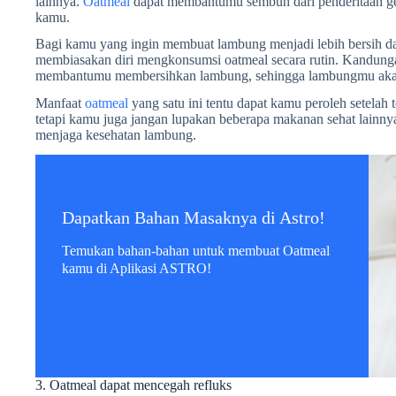
lainnya.
Oatmeal
dapat membantumu sembuh dari penderitaan ge
kamu.
Bagi kamu yang ingin membuat lambung menjadi lebih bersih dar
membiasakan diri mengkonsumsi oatmeal secara rutin. Kandungan
membantumu membersihkan lambung, sehingga lambungmu akan 
Manfaat
oatmeal
yang satu ini tentu dapat kamu peroleh setelah
tetapi kamu juga jangan lupakan beberapa makanan sehat lainn
menjaga kesehatan lambung.
Dapatkan Bahan Masaknya di Astro!
Temukan bahan-bahan untuk membuat Oatmeal
kamu di Aplikasi ASTRO!
3. Oatmeal dapat mencegah refluks