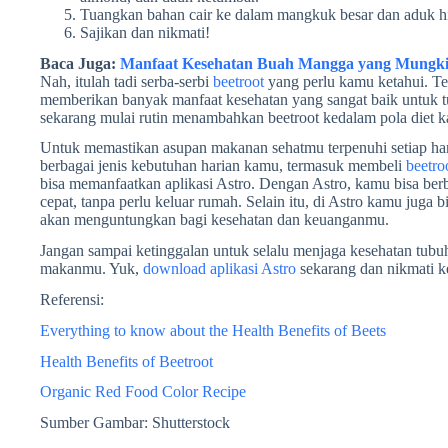
Tuangkan bahan cair ke dalam mangkuk besar dan aduk hi
Sajikan dan nikmati!
Baca Juga:
Manfaat Kesehatan Buah Mangga yang Mungk
Nah, itulah tadi serba-serbi
beetroot
yang perlu kamu ketahui. Ter
memberikan banyak manfaat kesehatan yang sangat baik untuk tub
sekarang mulai rutin menambahkan beetroot kedalam pola diet ka
Untuk memastikan asupan makanan sehatmu terpenuhi setiap hari
berbagai jenis kebutuhan harian kamu, termasuk membeli
beetro
bisa memanfaatkan aplikasi Astro. Dengan Astro, kamu bisa be
cepat, tanpa perlu keluar rumah. Selain itu, di Astro kamu jug
akan menguntungkan bagi kesehatan dan keuanganmu.
Jangan sampai ketinggalan untuk selalu menjaga kesehatan t
makanmu. Yuk,
download aplikasi Astro
sekarang dan nikmati k
Referensi:
Everything to know about the Health Benefits of Beets
Health Benefits of Beetroot
Organic Red Food Color Recipe
Sumber Gambar: Shutterstock