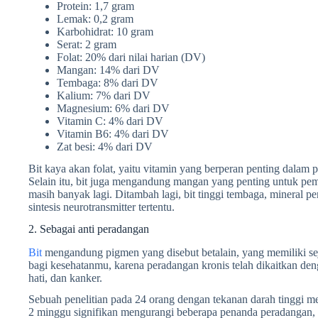
Protein: 1,7 gram
Lemak: 0,2 gram
Karbohidrat: 10 gram
Serat: 2 gram
Folat: 20% dari nilai harian (DV)
Mangan: 14% dari DV
Tembaga: 8% dari DV
Kalium: 7% dari DV
Magnesium: 6% dari DV
Vitamin C: 4% dari DV
Vitamin B6: 4% dari DV
Zat besi: 4% dari DV
Bit kaya akan folat, yaitu vitamin yang berperan penting dalam
Selain itu, bit juga mengandung mangan yang penting untuk pemb
masih banyak lagi. Ditambah lagi, bit tinggi tembaga, mineral p
sintesis neurotransmitter tertentu.
2. Sebagai anti peradangan
Bit
mengandung pigmen yang disebut betalain, yang memiliki seju
bagi kesehatanmu, karena peradangan kronis telah dikaitkan deng
hati, dan kanker.
Sebuah penelitian pada 24 orang dengan tekanan darah tinggi
2 minggu signifikan mengurangi beberapa penanda peradangan, t