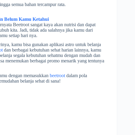
ngga semua bahan tercampur rata.
in Belum Kamu Ketahui
nyata Beetroot sangat kaya akan nutrisi dan dapat
uh kita. Jadi, tidak ada salahnya jika kamu dari
mu setiap hari nya.
nya, kamu bisa gunakan aplikasi astro untuk belanja
ot
dan berbagai kebutuhan sehat harian lainnya, kamu
rbelanja segala kebutuhan sehatmu dengan mudah dan
a bisa menemukan berbagai promo menarik yang tentunya
ubuhmu dengan memasukkan
beetroot
dalam pola
emudahan belanja sehat di sana!