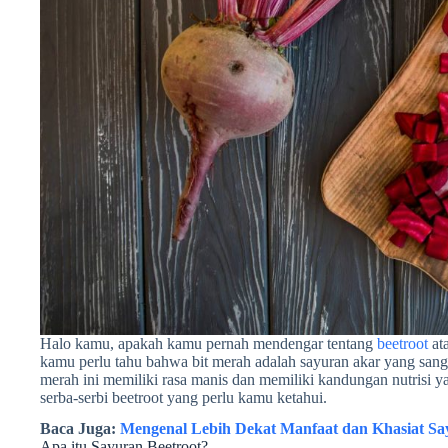
Halo kamu, apakah kamu pernah mendengar tentang
beetroot
ata
kamu perlu tahu bahwa bit merah adalah sayuran akar yang sang
merah ini memiliki rasa manis dan memiliki kandungan nutrisi yan
serba-serbi beetroot yang perlu kamu ketahui.
Baca Juga:
Mengenal Lebih Dekat Manfaat dan Khasiat S
Apa itu Sayuran Beetroot?