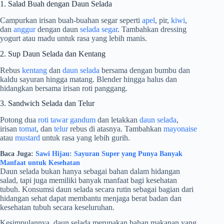
1. Salad Buah dengan Daun Selada
Campurkan irisan buah-buahan segar seperti
apel
, pir,
kiwi
,
dan
anggur
dengan daun
selada segar
. Tambahkan dressing
yogurt atau madu untuk rasa yang lebih manis.
2. Sup Daun Selada dan Kentang
Rebus
kentang
dan
daun selada
bersama dengan bumbu dan
kaldu sayuran hingga matang. Blender hingga halus dan
hidangkan bersama irisan roti panggang.
3. Sandwich Selada dan Telur
Potong dua
roti tawar gandum
dan letakkan
daun selada
,
irisan
tomat
, dan
telur
rebus di atasnya. Tambahkan
mayonaise
atau
mustard
untuk rasa yang lebih gurih.
Baca Juga:
Sawi Hijau: Sayuran Super yang Punya Banyak
Manfaat untuk Kesehatan
Daun selada bukan hanya sebagai bahan dalam hidangan
salad, tapi juga memiliki banyak manfaat bagi kesehatan
tubuh. Konsumsi daun selada secara rutin sebagai bagian dari
hidangan sehat dapat membantu menjaga berat badan dan
kesehatan tubuh secara keseluruhan.
Kesimpulannya, daun selada merupakan bahan makanan yang