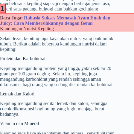
membeli saus kepiting siap saji dengan berbagai jenis rasa,
1
seperti saus padang, bulgogi atau bahkan gochujang
Baca Juga:
Rahasia Sukses Memasak Ayam Enak dan
Juicy: Cara Membersihkannya dengan Benar
Kandungan Nutrisi Kepiting
Selain lezat, kepiting juga kaya akan nutrisi yang baik untuk
tubuh. Berikut adalah beberapa kandungan nutrisi dalam
kepiting:
Protein dan Karbohidrat
Kepiting mengandung protein yang tinggi, yakni sekitar 20
gram per 100 gram daging. Selain itu, kepiting juga
mengandung karbohidrat yang rendah sehingga aman
dikonsumsi bagi orang yang sedang diet rendah karbohidrat.
Lemak dan Kalori
Kepiting mengandung sedikit lemak dan kalori, sehingga
cocok dikonsumsi bagi orang yang ingin menjaga berat
badannya.
Vitamin dan Mineral
Kepiting juga kaya akan vitamin dan mineral, seperti vitamin