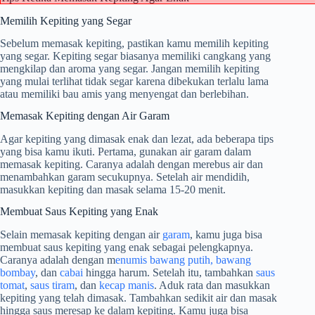
Memilih Kepiting yang Segar
Sebelum memasak kepiting, pastikan kamu memilih kepiting
yang segar. Kepiting segar biasanya memiliki cangkang yang
mengkilap dan aroma yang segar. Jangan memilih kepiting
yang mulai terlihat tidak segar karena dibekukan terlalu lama
atau memiliki bau amis yang menyengat dan berlebihan.
Memasak Kepiting dengan Air Garam
Agar kepiting yang dimasak enak dan lezat, ada beberapa tips
yang bisa kamu ikuti. Pertama, gunakan air garam dalam
memasak kepiting. Caranya adalah dengan merebus air dan
menambahkan garam secukupnya. Setelah air mendidih,
masukkan kepiting dan masak selama 15-20 menit.
Membuat Saus Kepiting yang Enak
Selain memasak kepiting dengan air
garam
, kamu juga bisa
membuat saus kepiting yang enak sebagai pelengkapnya.
Caranya adalah dengan m
enumis bawang putih, bawang
bombay
, dan
cabai
hingga harum. Setelah itu, tambahkan
saus
tomat
,
saus tiram
, dan
kecap manis
. Aduk rata dan masukkan
kepiting yang telah dimasak. Tambahkan sedikit air dan masak
hingga saus meresap ke dalam kepiting. Kamu juga bisa