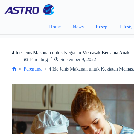
Skip
to
content
Home
News
Resep
Lifesty
4 Ide Jenis Makanan untuk Kegiatan Memasak Bersama Anak
Parenting
September 9, 2022
Parenting
4 Ide Jenis Makanan untuk Kegiatan Mema
Home