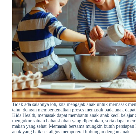
Tidak ada salahnya loh, kita mengajak anak untuk memasak m
tahu, dengan memperkenalkan proses memasak pada anak dapat m
Kids Health, memasak dapat membantu anak-anak kecil belajar
mengukur satuan bahan-bahan yang diperlukan, serta dapat me
makan yang sehat. Memasak bersama mungkin butuh persiapan lebi
anak yang baik sekaligus mempererat hubungan dengan anak.