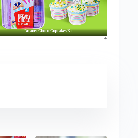
Dreamy Choco Cupcakes Kit