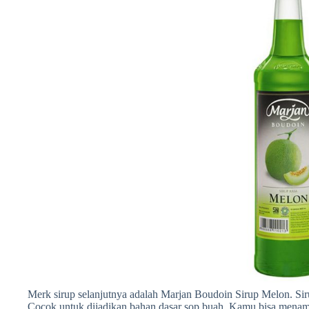
Merk sirup selanjutnya adalah Marjan Boudoin Sirup Melon. Siru
Cocok untuk dijadikan bahan dasar sop buah. Kamu bisa menam