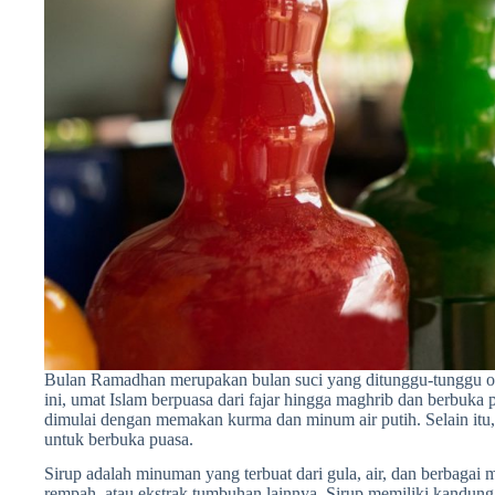
Bulan Ramadhan merupakan bulan suci yang ditunggu-tunggu ole
ini, umat Islam berpuasa dari fajar hingga maghrib dan berbuka 
dimulai dengan memakan kurma dan minum air putih. Selain itu,
untuk berbuka puasa.
Sirup adalah minuman yang terbuat dari gula, air, dan berbaga
rempah, atau ekstrak tumbuhan lainnya. Sirup memiliki kandung