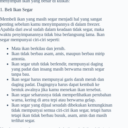
menyimpan ikan yang benar di kulkas:
1. Beli Ikan Segar
Membeli ikan yang masih segar menjadi hal yang sangat
penting sebelum kamu menyimpannya di dalam freezer.
Apabila dari awal sudah dalam keadaan tidak segar, maka
waktu penyimpanannya tidak bisa berlangsung lama. Ikan
segar mempunyai ciri-ciri seperti:
Mata ikan berkilau dan jernih.
Ikan tidak berbau asam, amis, maupun berbau mirip
amonia.
Ikan segar utuh tidak berlendir, mempunyai daging
yang padat dan insang masih berwarna merah segar
tanpa bau.
Ikan segar harus mempunyai garis darah merah dan
daging padat. Dagingnya harus dapat kembali ke
bentuk awalnya jika kamu menekan ikan tersebut.
Ikan segar seharusnya tidak memperlihatkan perubahan
warna, kering di area tepi atau berwarna gelap.
Ikan segar yang dijual sesudah dibekukan kemungkinan
tidak mempunyai semua ciri-ciri ikan segar, tetapi harus
tetapi ikan tidak berbau busuk, asam, amis dan masih
terlihat segar.