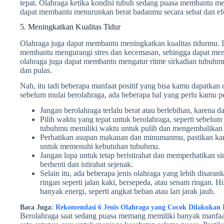
tepat. Olahraga ketika kondisi tubuh sedang puasa membantu mem
dapat membantu menurunkan berat badanmu secara sehat dan efe
5. Meningkatkan Kualitas Tidur
Olahraga juga dapat membantu meningkatkan kualitas tidurmu. 
membantu mengurangi stres dan kecemasan, sehingga dapat memb
olahraga juga dapat membantu mengatur ritme sirkadian tubuhm
dan pulas.
Nah, itu tadi beberapa manfaat positif yang bisa kamu dapatkan
sebelum mulai berolahraga, ada beberapa hal yang perlu kamu per
Jangan berolahraga terlalu berat atau berlebihan, karena 
Pilih waktu yang tepat untuk berolahraga, seperti sebelum
tubuhmu memiliki waktu untuk pulih dan mengembalikan e
Perhatikan asupan makanan dan minumanmu, pastikan 
untuk memenuhi kebutuhan tubuhmu.
Jangan lupa untuk tetap beristirahat dan memperhatikan si
berhenti dan istirahat sejenak.
Selain itu, ada beberapa jenis olahraga yang lebih disaran
ringan seperti jalan kaki, bersepeda, atau senam ringan. H
banyak energi, seperti angkat beban atau lari jarak jauh.
Baca Juga:
Rekomendasi 6 Jenis Olahraga yang Cocok Dilakukan 
Berolahraga saat sedang puasa memang memiliki banyak manfaat