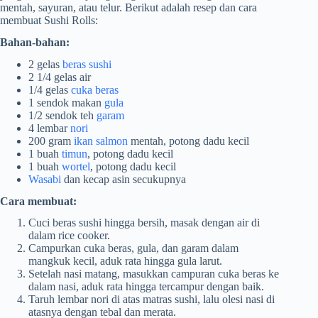
mentah, sayuran, atau telur. Berikut adalah resep dan cara
membuat Sushi Rolls:
Bahan-bahan:
2 gelas
beras sushi
2 1/4 gelas air
1/4 gelas
cuka beras
1 sendok makan
gula
1/2 sendok teh
garam
4 lembar
nori
200 gram
ikan salmon
mentah, potong dadu kecil
1 buah
timun
, potong dadu kecil
1 buah
wortel
, potong dadu kecil
Wasabi
dan kecap asin secukupnya
Cara membuat:
Cuci beras sushi hingga bersih, masak dengan air di
dalam rice cooker.
Campurkan cuka beras, gula, dan garam dalam
mangkuk kecil, aduk rata hingga gula larut.
Setelah nasi matang, masukkan campuran cuka beras ke
dalam nasi, aduk rata hingga tercampur dengan baik.
Taruh lembar nori di atas matras sushi, lalu olesi nasi di
atasnya dengan tebal dan merata.