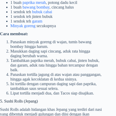
1 buah
paprika merah
, potong dadu kecil
1 buah
bawang bombay
, cincang halus
1 sendok teh
bubuk cabai
1 sendok teh jinten bubuk
1 sendok teh
garam
Minyak goreng
secukupnya
Cara membuat:
Panaskan minyak goreng di wajan, tumis bawang
bombay hingga harum.
Masukkan daging sapi cincang, aduk rata hingga
daging berubah warna.
Tambahkan paprika merah, bubuk cabai, jinten bubuk,
dan garam, aduk rata hingga bahan tercampur dengan
baik.
Panaskan tortilla jagung di atas wajan atau panggangan,
hingga agak kecoklatan di kedua sisinya.
Isi tortilla dengan campuran daging sapi dan paprika,
tambahkan saus sesuai selera.
Lipat tortilla menjadi dua, dan Tacos siap disajikan.
5. Sushi Rolls (Jepang)
Sushi Rolls adalah hidangan khas Jepang yang terdiri dari nasi
yang dibentuk menjadi gulungan dan diisi dengan ikan