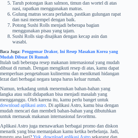
Taruh potongan ikan salmon, timun dan wortel di atas
nasi, rapatkan menggunakan matras.
Gulung matras secara perlahan, pastikan gulungan rapat
dan nasi menempel dengan baik.
Potong Sushi Rolls menjadi beberapa bagian
menggunakan pisau yang tajam.
Sushi Rolls siap disajikan dengan kecap asin dan
wasabi.
Baca Juga:
Penggemar Drakor, Ini Resep Masakan Korea yang
Mudah Dibuat Di Rumah
Itulah tadi beberapa resep makanan internasional yang mudah
dibuat di rumah. Dengan mengikuti resep di atas, kamu dapat
memperluas pengetahuan kulinermu dan menikmati hidangan
lezat dari berbagai negara tanpa harus keluar rumah.
Namun, terkadang untuk menemukan bahan-bahan yang
langka atau sulit didapatkan bisa menjadi masalah yang
mengganggu. Oleh karena itu, kamu perlu banget untuk
download aplikasi astro
. Di aplikasi Astro, kamu bisa dengan
mudah mencari dan membeli bahan-bahan yang dibutuhkan
untuk memasak makanan internasional favoritmu.
Aplikasi Astro juga menawarkan berbagai promo dan diskon
menarik yang bisa memanjakan kamu ketika berbelanja. Jadi,
tunggu apa lagi?
Yuk, download aplikasi Astro
sekarang dan