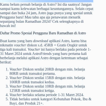
Kamu belum pernah belanja di Astro? Ini dia saatnya! Jangan
sampai kamu kelewatan berbagai keuntungannya. Selain cepat
sampai dan buka 24 jam, Astro juga punya yang spesial untuk
Pengguna baru! Mau tahu apa aja penawaran menarik
sepanjang bulan Ramadhan 2024? Cek selengkapnya di
bawah ini!
Daftar Promo Spesial Pengguna Baru Ramadhan di Astro
Buat kamu yang baru
download
aplikasi Astro, kamu bisa
nikmatin
voucher
diskon s.d. 45RB + Gratis Ongkir untuk
tiga kali transaksi.
Voucher
ini hanya berlaku pada periode 1-
31 Maret 2024 untuk AstroFriends yang baru pertama kali
berbelanja melalui aplikasi Astro dengan ketentuan sebagai
berikut:
Voucher
Diskon senilai 20RB dengan min. belanja
80RB untuk transaksi pertama.
Voucher
Diskon senilai 15RB dengan min. belanja
100RB untuk transaksi kedua.
Voucher
Diskon senilai 10RB dengan min. belanja
125RB untuk transaksi ketiga.
Voucher
berlaku selama periode 1-31 Maret 2024.
Tidak berlaku untuk kategori Kebutuhan Pokok, Ibu &
Bayi, dan Produk 21+.