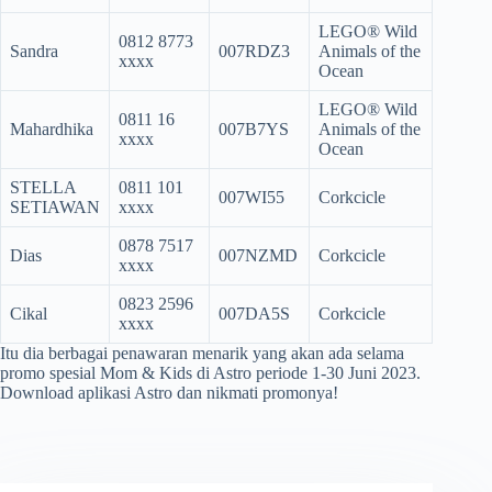
LEGO® Wild
0812 8773
Sandra
007RDZ3
Animals of the
xxxx
Ocean
LEGO® Wild
0811 16
Mahardhika
007B7YS
Animals of the
xxxx
Ocean
STELLA
0811 101
007WI55
Corkcicle
SETIAWAN
xxxx
0878 7517
Dias
007NZMD
Corkcicle
xxxx
0823 2596
Cikal
007DA5S
Corkcicle
xxxx
Itu dia berbagai penawaran menarik yang akan ada selama
promo spesial Mom & Kids di Astro periode 1-30 Juni 2023.
Download aplikasi Astro dan nikmati promonya!