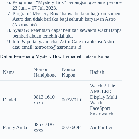
Pengiriman “Mystery Box” berlangsung selama periode
23 Juni – 07 Juli 2023.
Program “Mystery Box” hanya berlaku bagi konsumen
Astro dan tidak berlaku bagi seluruh karyawan Astro
(Astronauts).
Syarat & ketentuan dapat berubah sewaktu-waktu tanpa
pemberitahuan terlebih dahulu.
Info & pertanyaan: chat Astro Care di aplikasi Astro
atau email:
astrocare@astronauts.id
Daftar Pemenang Mystery Box Berhadiah Jutaan Rupiah
Nomor
Nomor
Nama
Hadiah
Handphone
Kupon
Watch 2 Lite
AMOLED
0813 1610
Display Multi
Daniel
007W9UC
xxxx
Watch
FaceSport
Smartwatch
0857 7187
Fanny Anita
00776OP
Air Purifier
xxxx