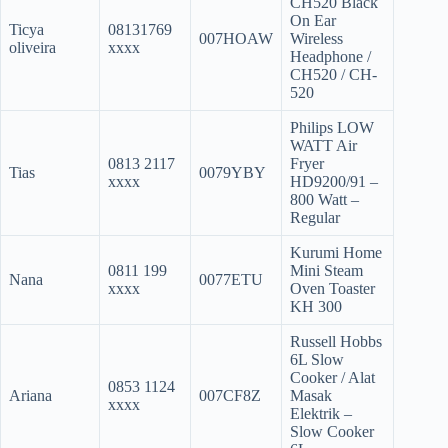
CH520 Black
On Ear
Ticya
08131769
007HOAW
Wireless
oliveira
xxxx
Headphone /
CH520 / CH-
520
Philips LOW
WATT Air
0813 2117
Fryer
Tias
0079YBY
xxxx
HD9200/91 –
800 Watt –
Regular
Kurumi Home
0811 199
Mini Steam
Nana
0077ETU
xxxx
Oven Toaster
KH 300
Russell Hobbs
6L Slow
Cooker / Alat
0853 1124
Ariana
007CF8Z
Masak
xxxx
Elektrik –
Slow Cooker