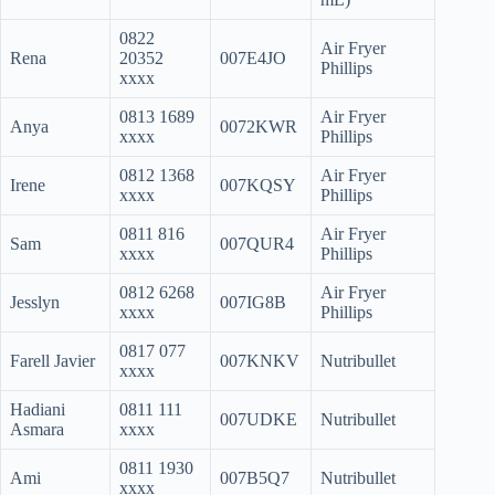
0822
Air Fryer
Rena
20352
007E4JO
Phillips
xxxx
0813 1689
Air Fryer
Anya
0072KWR
xxxx
Phillips
0812 1368
Air Fryer
Irene
007KQSY
xxxx
Phillips
0811 816
Air Fryer
Sam
007QUR4
xxxx
Phillips
0812 6268
Air Fryer
Jesslyn
007IG8B
xxxx
Phillips
0817 077
Farell Javier
007KNKV
Nutribullet
xxxx
Hadiani
0811 111
007UDKE
Nutribullet
Asmara
xxxx
0811 1930
Ami
007B5Q7
Nutribullet
xxxx