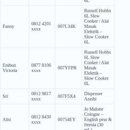
6L
Russell Hobbs
6L Slow
Cooker / Alat
0812 4201
Fanny
007L34K
Masak
xxxx
Elektrik –
Slow Cooker
6L
Russell Hobbs
6L Slow
Cooker / Alat
Embun
0877 8106
007YFPR
Masak
Victoria
xxxx
Elektrik –
Slow Cooker
6L
0812 9817
Dispenser
Sri
007F5X4
xxxx
Arashi
Jo Malone
Cologne –
0812 8430
Alni
00754EY
English pear &
xxxx
freesia (30
mL)