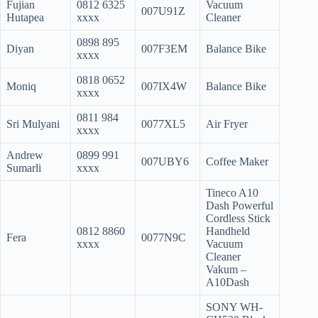
Fujian
0812 6325
Vacuum
007U91Z
Hutapea
xxxx
Cleaner
0898 895
Diyan
007F3EM
Balance Bike
xxxx
0818 0652
Moniq
007IX4W
Balance Bike
xxxx
0811 984
Sri Mulyani
0077XL5
Air Fryer
xxxx
Andrew
0899 991
007UBY6
Coffee Maker
Sumarli
xxxx
Tineco A10
Dash Powerful
Cordless Stick
0812 8860
Handheld
Fera
0077N9C
xxxx
Vacuum
Cleaner
Vakum –
A10Dash
SONY WH-