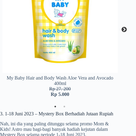
My Baby Hair and Body Wash Aloe Vera and Avocado
S
400ml
Rp 27. 200
Rp 5.000
3. 1-18 Juni 2023 – Mystery Box Berhadiah Jutaan Rupiah
Nah, ini dia yang paling ditunggu selama promo Mom &
Kids! Astro mau bagi-bagi banyak hadiah kejutan dalam
Mystery Box selama periode 1-18 Juni 2023.