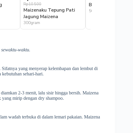
g
Rp10.500
Bola Deli Tepung M
Maizenaku Tepung Pati
500gram
Jagung Maizena
300gram
h sewaktu-waktu.
. Sifatnya yang menyerap kelembapan dan lembut di
a kebutuhan sehari-hari.
iamkan 2-3 menit, lalu sisir hingga bersih. Maizena
k yang mirip dengan dry shampoo.
alam wadah terbuka di dalam lemari pakaian. Maizena