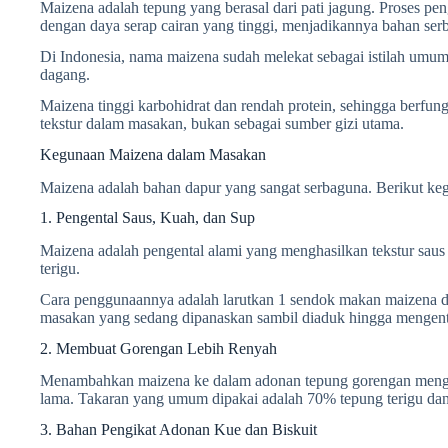
Maizena adalah tepung yang berasal dari pati jagung. Proses p
dengan daya serap cairan yang tinggi, menjadikannya bahan ser
Di Indonesia, nama maizena sudah melekat sebagai istilah um
dagang.
Maizena tinggi karbohidrat dan rendah protein, sehingga berfun
tekstur dalam masakan, bukan sebagai sumber gizi utama.
Kegunaan Maizena dalam Masakan
Maizena adalah bahan dapur yang sangat serbaguna. Berikut k
1. Pengental Saus, Kuah, dan Sup
Maizena adalah pengental alami yang menghasilkan tekstur saus 
terigu.
Cara penggunaannya adalah larutkan 1 sendok makan maizena da
masakan yang sedang dipanaskan sambil diaduk hingga mengent
2. Membuat Gorengan Lebih Renyah
Menambahkan maizena ke dalam adonan tepung gorengan menghas
lama. Takaran yang umum dipakai adalah 70% tepung terigu da
3. Bahan Pengikat Adonan Kue dan Biskuit