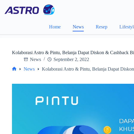
Skip
to
content
Home
News
Resep
Lifesty
Kolaborasi Astro & Pintu, Belanja Dapat Diskon & Cashback Bi
News
September 2, 2022
News
Kolaborasi Astro & Pintu, Belanja Dapat Disko
Home