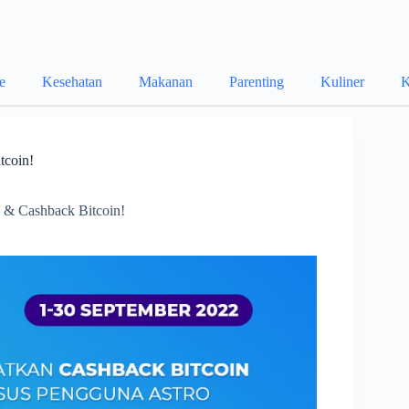
le
Kesehatan
Makanan
Parenting
Kuliner
K
tcoin!
n & Cashback Bitcoin!