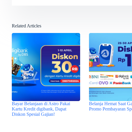
Related Articles
Bayar Belanjaan di Astro Pakai
Belanja Hemat Saat Ga
Kartu Kredit digibank, Dapat
Promo Pembayaran Spe
Diskon Spesial Gajian!