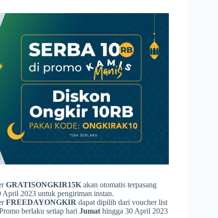
er
GRATISONGKIR15K
akan otomatis terpasang
April 2023 untuk pengiriman instan.
er
FREEDAYONGKIR
dapat dipilih dari voucher list
romo berlaku setiap hari
Jumat
hingga 30 April 2023