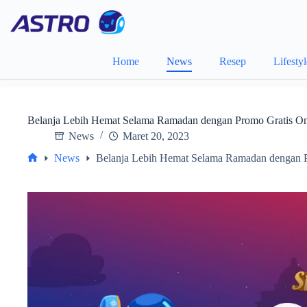
Skip
to
content
Home
News
Resep
Lifesty
Belanja Lebih Hemat Selama Ramadan dengan Promo Gratis Ongk
News
Maret 20, 2023
News
Belanja Lebih Hemat Selama Ramadan dengan Pr
Home