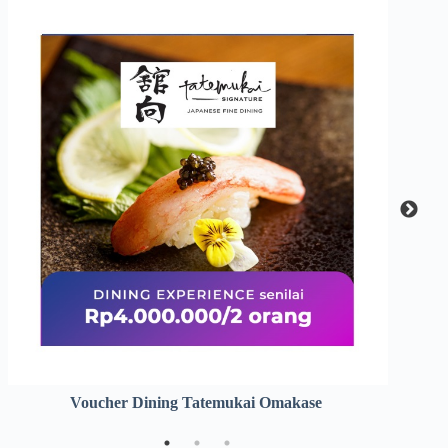
Voucher Dining Tatemukai Omakase
Vou