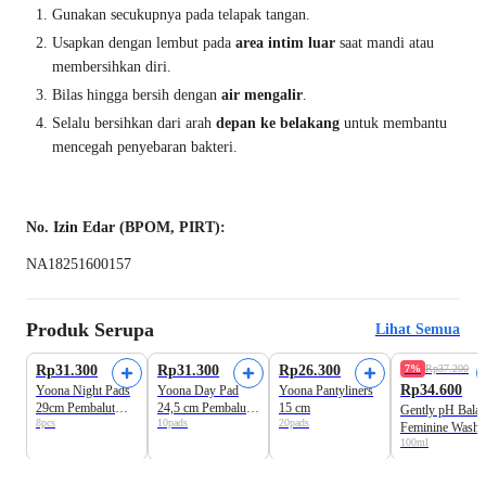
Gunakan secukupnya pada telapak tangan.
Usapkan dengan lembut pada
area intim luar
saat mandi atau
membersihkan diri.
Bilas hingga bersih dengan
air mengalir
.
Selalu bersihkan dari arah
depan ke belakang
untuk membantu
mencegah penyebaran bakteri.
No. Izin Edar (BPOM, PIRT):
NA18251600157
Produk Serupa
Lihat Semua
Beli 3 Disc.21%
Beli 3 Disc.21%
Beli 2 Disc.20%
Rp31.300
Rp31.300
Rp26.300
7%
Rp37.200
Rp34.600
Yoona Night Pads
Yoona Day Pad
Yoona Pantyliners
29cm Pembalut
24,5 cm Pembalut
15 cm
Gently pH Bala
8pcs
10pads
20pads
Kewanitaan
Kewanitaan
Feminine Wash
100ml