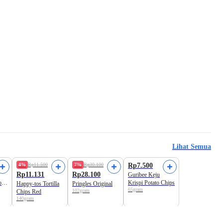
Lihat Semua
4%
Rp11.500
7%
Rp30.100
Rp7.500
Rp11.131
Rp28.100
Guribee Keju
o
Krispi Potato Chips
Happy-tos Tortilla
Pringles Original
65gram
102gram
Chips Red
140gram