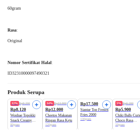
60gram
Rasa
:
Original
Nomor Sertifikat Halal
:
ID32310000097490321
Produk Serupa
Beli 2 Disc.18%
Beli 2 Disc.15
12%
Rp9.200
14%
Rp13.900
Rp17.500
5%
Rp6.200
Rp8.120
Rp12.000
Rp5.900
Siantar Top French
Fries 2000
Wonhae Topokki
Cheetos Makanan
Chiki Balls Cur
130gram
Snack Creamy
Ringan Rasa Keju
Choco Rasa
80gram
120gram
50gram
Rose
Cokelat