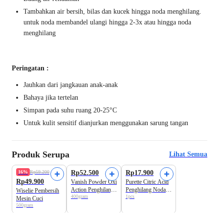
Tambahkan air bersih, bilas dan kucek hingga noda menghilang.
untuk noda membandel ulangi hingga 2-3x atau hingga noda
menghilang
Peringatan :
Jauhkan dari jangkauan anak-anak
Bahaya jika tertelan
Simpan pada suhu ruang 20-25°C
Untuk kulit sensitif dianjurkan menggunakan sarung tangan
Produk Serupa
Lihat Semua
16%
Rp59.200
Rp52.500
Rp17.900
Rp49.900
Vanish Powder Oxi
Purette Citric Acid
Action Penghilang
Penghilang Noda
Wiselie Pembersih
400gram
1pcs
Noda
250 gram
Mesin Cuci
500gram