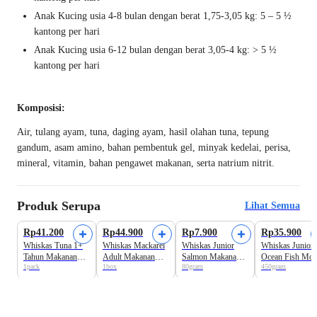
Anak Kucing usia 4-8 bulan dengan berat 1,75-3,05 kg: 5 – 5 ½
kantong per hari
Anak Kucing usia 6-12 bulan dengan berat 3,05-4 kg: > 5 ½
kantong per hari
Komposisi:
Air, tulang ayam, tuna, daging ayam, hasil olahan tuna, tepung
gandum, asam amino, bahan pembentuk gel, minyak kedelai, perisa,
mineral, vitamin, bahan pengawet makanan, serta natrium nitrit.
Produk Serupa
Lihat Semua
Rp41.200
Rp44.900
Rp7.900
Rp35.900
Whiskas Tuna 1+
Whiskas Mackarel
Whiskas Junior
Whiskas Junior
Tahun Makanan
Adult Makanan
Salmon Makanan
Ocean Fish Mot
1pack
1box
80gram
450gram
Kucing Basah 6
Kucing Basah 6
Kucing Basah
& Kitten Makan
sachet x 80 gram
sachet x 80 gram
Kucing Kering