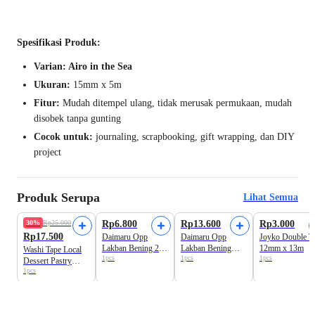
Spesifikasi Produk:
Varian: Airo in the Sea
Ukuran:
15mm x 5m
Fitur:
Mudah ditempel ulang, tidak merusak permukaan, mudah
disobek tanpa gunting
Cocok untuk:
journaling, scrapbooking, gift wrapping, dan DIY
project
Produk Serupa
Lihat Semua
30%
Rp25.000
Rp6.800
Rp13.600
Rp3.000
Rp17.500
Daimaru Opp
Daimaru Opp
Joyko Double T
Lakban Bening 24
Lakban Bening
12mm x 13m
Washi Tape Local
1pcs
1pcs
1pcs
mm x 72 yard
48mm x 90 yard
Dessert Pastry
1pcs
Edition Astro Kids