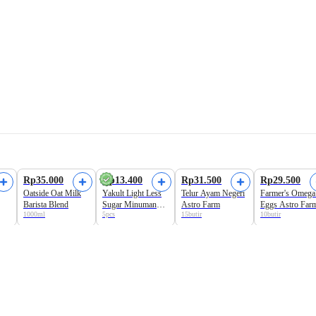
Harga Terbaik
Rp35.000
Rp13.400
Rp31.500
Rp29.500
Oatside Oat Milk
Yakult Light Less
Telur Ayam Negeri
Farmer's Omega
Barista Blend
Sugar Minuman
Astro Farm
Eggs Astro Far
1000ml
5pcs
15butir
10butir
Probiotik