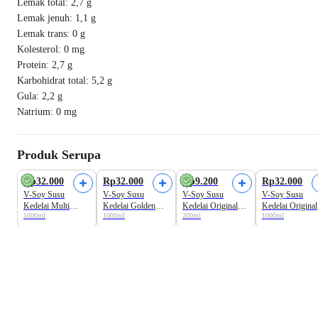
Lemak total: 2,7 g
Lemak jenuh: 1,1 g
Lemak trans: 0 g
Kolesterol: 0 mg
Protein: 2,7 g
Karbohidrat total: 5,2 g
Gula: 2,2 g
Natrium: 0 mg
Produk Serupa
Rp32.000
Rp32.000
Rp9.200
Rp32.000
V-Soy Susu
V-Soy Susu
V-Soy Susu
V-Soy Susu
Kedelai Multi
Kedelai Golden
Kedelai Original
Kedelai Original
1000ml
1000ml
200ml
1000ml
Grain
Grain
Sugar Free