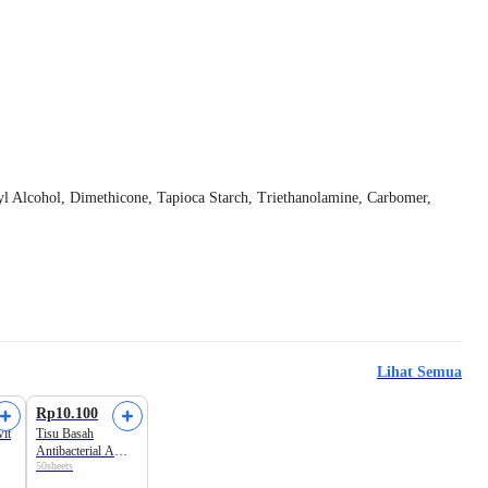
etyl Alcohol, Dimethicone, Tapioca Starch, Triethanolamine, Carbomer,
Lihat Semua
Rp10.100
it
Tisu Basah
Antibacterial A
50sheets
Basics