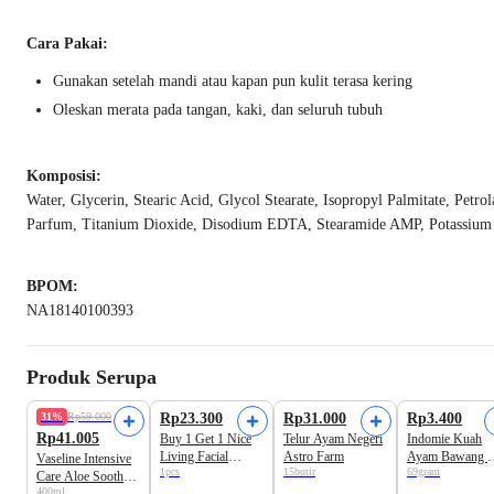
Cara Pakai:
Gunakan setelah mandi atau kapan pun kulit terasa kering
Oleskan merata pada tangan, kaki, dan seluruh tubuh
Komposisi:
Water, Glycerin, Stearic Acid, Glycol Stearate, Isopropyl Palmitate, Petr
Parfum, Titanium Dioxide, Disodium EDTA, Stearamide AMP, Potassium S
BPOM:
NA18140100393
Produk Serupa
31%
Rp59.000
Rp23.300
Rp31.000
Rp3.400
Rp41.005
Buy 1 Get 1 Nice
Telur Ayam Negeri
Indomie Kuah
Living Facial
Astro Farm
Ayam Bawang 
Vaseline Intensive
1pcs
15butir
69gram
Tissue Soft Pack
Instan
Care Aloe Soothe
400+100
400ml