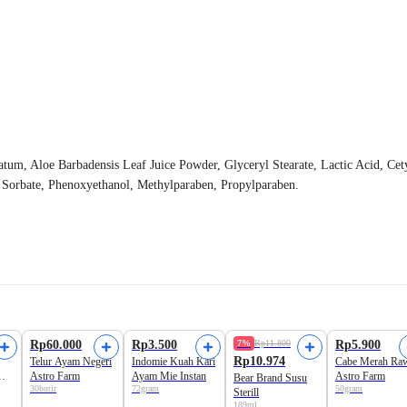
olatum, Aloe Barbadensis Leaf Juice Powder, Glyceryl Stearate, Lactic Acid, C
orbate, Phenoxyethanol, Methylparaben, Propylparaben.
Rp60.000
Rp3.500
7%
Rp11.800
Rp5.900
Rp10.974
Telur Ayam Negeri
Indomie Kuah Kari
Cabe Merah Raw
Mie
Astro Farm
Ayam Mie Instan
Astro Farm
Bear Brand Susu
30butir
72gram
50gram
Sterill
189ml